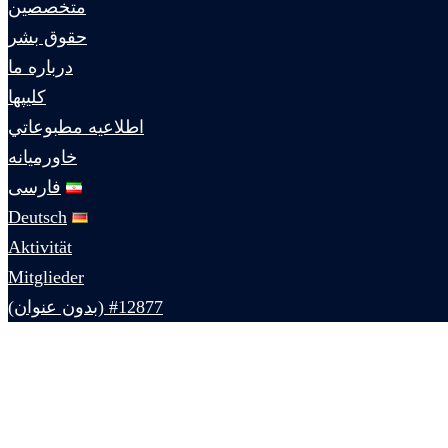
متخصصين
حقوق بشر
درباره ما
كليپها
اطلاعيه مطبوعاتي
خاورميانه
فارسی
Deutsch
Aktivität
Mitglieder
#12877 (بدون عنوان)