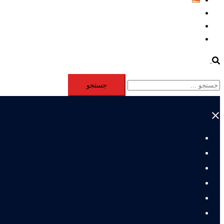
Aktivität
Mitglieder
#12877 (بدون عنوان)
Search
جستجو
برای:
Close
menu