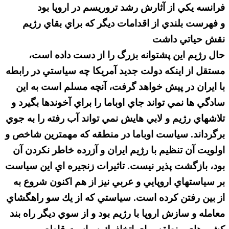
فرانسه يكي از آثارش رشد تروريسم در اروپا بود
و فهرست بلندي از اقدامات ديگر كه براي بقاي رژيم
نقش حياتي داشت
حال رژيم اين پشتوانه بزرگ را از دست داده است،
مستقل از اينكه دولت جديد آمريكا چه سياستي در رابطه
با ايران در پيش خواهد گرفت، آنچه مسلم است به اين
سادگي ها نمي تواند جاي اوباما را براي آخوندها بگيرد و
تلاشهاي رژيم و لابي هايش نمي تواند آب رفته را به جوي
برگرداند. سياست اوباما در منطقه كه مهمترين شاخص و
اولويت آن تنظيم با رژيم ايران و آزرده خاطر نكردن آن
بود، بازگشت پذير نيست. تاثيرات زنجيره اي اين سياست
بر سياستهاي اروپايي و عربي نيز از هم اكنون شروع به
از بين رفتن كرده است. سياستي كه از يك سو راهگشاي
معامله و سازش اروپا با رژيم بود و از سوي ديگر راه بند