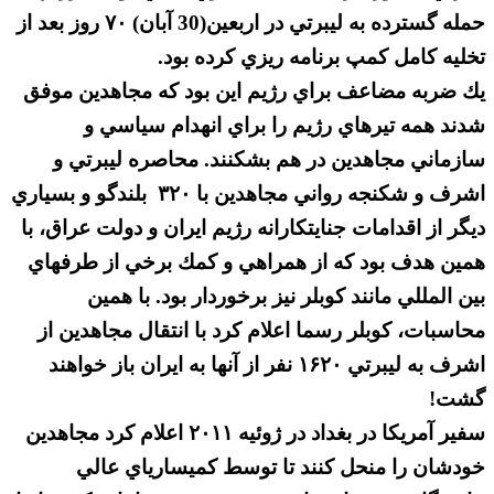
حمله گسترده به ليبرتي در اربعين(30 آبان) ۷۰ روز بعد از
تخليه كامل كمپ برنامه ريزي كرده بود.
يك ضربه مضاعف براي رژيم اين بود كه مجاهدين موفق
شدند همه تيرهاي رژيم را براي انهدام سياسي و
سازماني مجاهدين در هم بشكنند. محاصره ليبرتي و
اشرف و شكنجه رواني مجاهدين با ۳۲۰ بلندگو و بسياري
ديگر از اقدامات جنايتكارانه رژيم ايران و دولت عراق، با
همين هدف بود كه از همراهي و كمك برخي از طرفهاي
بين المللي مانند كوبلر نيز برخوردار بود. با همين
محاسبات، كوبلر رسما اعلام كرد با انتقال مجاهدين از
اشرف به ليبرتي ۱۶۲۰ نفر از آنها به ايران باز خواهند
گشت!
سفير آمريكا در بغداد در ژوئيه ۲۰۱۱ اعلام كرد مجاهدين
خودشان را منحل كنند تا توسط كميسارياي عالي