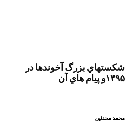
شكستهاي بزرگ آخوندها در
۱۳۹۵و پيام هاي آن
محمد محدثین