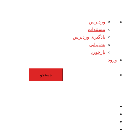
درباره
وردپرس
وردپرس
مستندات
یادگیری وردپرس
پشتیبانی
بازخورد
ورود
جستجو
Skip
to
content
اقتصاد
مقاومت
برنامه هسته‌اي
بنيادگرايي