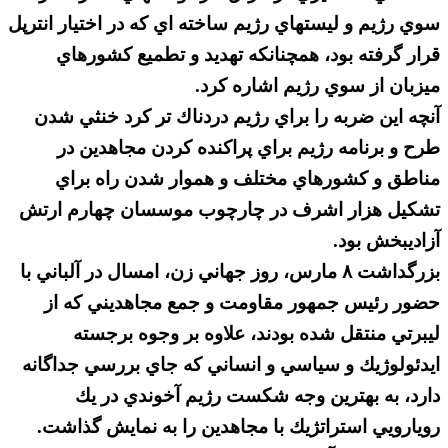
سوي رژيم و ليستهاي رژيم ساخته اي كه در اختيار انترپل
قرار گرفته بود، همچنانكه تهديد و تطميع كشورهاي
ميزبان از سوي رژيم اشاره كرد.
آنچه اين ضربه را براي رژيم دردناك تر كرد خنثي شدن
طرح و برنامه رژيم براي پراكنده كردن مجاهدين در
مناطق و كشورهاي مختلف و هموار شدن راه براي
تشكيل هزار اشرف در چارچوب موسسان چهارم ارتش
آزاديبخش بود.
بزرگداشت ۸ مارس، روز جهاني زن، امسال در آلباني با
حضور رئيس جمهور مقاومت و جمع مجاهديني كه از
ليبرتي منتقل شده بودند، علاوه بر وجوه برجسته
ايدئولوژيك و سياسي و انساني كه جاي بررسي جداگانه
دارد، به بهترين وجه شكست رژيم آخوندي در يك
رويارويي استراتژيك با مجاهدين را به نمايش گذاشت.