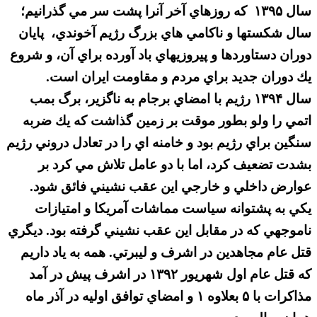
سال ۱۳۹۵ كه روزهاي آخر آنرا پشت سر مي گذرانيم؛
سال شكستها و ناكامي هاي بزرگ رژيم آخوندي، پايان
دوران دستاوردها و پيروزيهاي باد آورده براي آن، و شروع
يك دوران جديد براي مردم و مقاومت ايران است.
سال ۱۳۹۴ رژيم با امضاي برجام به ناگزير، برگ بمب
اتمي را ولو بطور موقت بر زمين گذاشت كه يك ضربه
سنگين براي رژيم بود و خامنه اي را در تعادل دروني رژيم
بشدت تضعيف كرد، اما با دو عامل تلاش مي كرد بر
عوارض داخلي و خارجي اين عقب نشيني فائق شود.
يكي به پشتوانه سياست مماشات آمريكا و امتيازات
ناموجهي كه در مقابل اين عقب نشيني گرفته بود. ديگري
قتل عام مجاهدين در اشرف و ليبرتي. همه به ياد داريم
كه قتل عام اول شهريور ۱۳۹۲ در اشرف پيش در آمد
مذاكرات با ۵ بعلاوه ۱ و امضاي توافق اوليه در آذر ماه