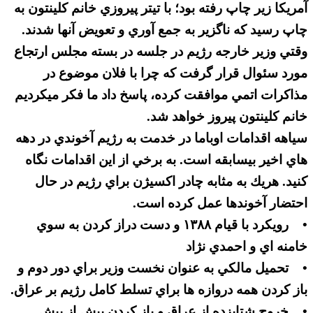
آمريكا زير چاپ رفته بود؛ با تيتر پيروزي خانم كلينتون به
چاپ رسيد كه ناگزير به جمع آوري و تعويض آنها شدند.
وقتي وزير خارجه رژيم در جلسه در بسته مجلس ارتجاع
مورد سئوال قرار گرفت كه چرا با فلان موضوع در
مذاكرات اتمي موافقت كرده، پاسخ داد ما فكر ميكرديم
خانم كلينتون پيروز خواهد شد.
سياهه اقدامات اوباما در خدمت به رژيم آخوندي در دهه
هاي اخير بيسابقه است. به برخي از اين اقدامات نگاه
كنيد. هريك به مثابه چادر اكسيژن براي رژيم در حال
احتضار آخوندها عمل كرده است.
• رويكرد با قيام ۱۳۸۸ و دست دراز كردن به سوي
خامنه اي و احمدي نژاد
• تحميل مالكي به عنوان نخست وزير براي دور دوم و
باز كردن همه دروازه ها براي تسلط كامل رژيم بر عراق.
• خروج شتابزده از عراق و باز كردن پيش از بيش