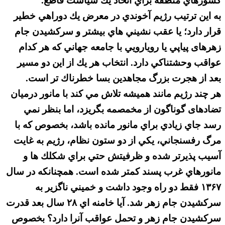
كشورهاي منطقه براي اتخاذ يك سياست قاطع.
به اين ترتيب رژيم آخوندي در معرض يك دوراهي خطير
قرار دارد؛ يا عقب نشيني هاي بيشتر و سركشيدن جام
زهرهای پياپي يا رويارويي با جامعه جهاني كه هر كدام
عواقب وحشتناكي دارد. انتخاب هر يك از اين دو مسير
بعد از هجرت بزرگ مجاهدين بسا خطرناك تر است.
هر چند رژیم مانند هميشه تلاش مي كند با مانور درمیان
تضادهای گوناگون از مخمصمه بگريزد، اما بنظر نمي
رسد جاي زيادي براي مانور مانده باشد، بخصوص كه با
مرگ رفسنجاني، يكي از دو ستون نظام، رژيم به غايت
آسيب پذيرتر شده و ظرفيتش حتي براي شكلك ها و
مانورهاي غرب پسند كمتر شده است. همچنانكه در سال
۱۳۶۷ فقط دو راه وجود داشت و خميني ناگزير به
سركشيدن جام زهر شد. آيا خامنه اي ۲۸ سال بعد قدرت
سركشيدن جام زهر و تحمل عواقب آنرا دارد؟ بخصوص