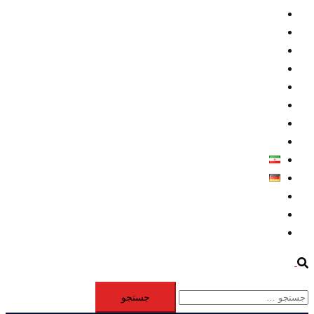
داخلي/ تاریخی
تروريسم
متخصصين
حقوق بشر
درباره ما
كليپها
اطلاعيه مطبوعاتي
خاورميانه
فارسی
Deutsch
Aktivität
Mitglieder
#12877 (بدون عنوان)
Search
جستجو
برای: