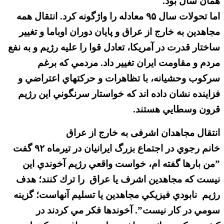
همان سال بود.
اما تحولات سال ۹۵ معادله را واژگونه كرد. انتقال همه
مجاهدين به خارج از عراق و پايان دوران اوباما و تغيير
ساختار قدرت در آمريكا، تعادل قوا را عليه رژيم و به نفع
مردم و مقاومت ایران تغيير داد. مردمي كه برغم
سركوب وحشيانه، با تظاهرات و حركتهاي اعتراضي و
فزاينده نشان داده اند كه خواستار سرنگوني اين رژيم
قرون وسطايي هستند.
انتقال مجاهدان اشرفی به خارج از عراق
خانم رجوي در اجتماع بزرگ ايرانيان در تيرماه ۹۲ گفت
”من بارها گفته ام، خواست واقعي رژيم آخوندي اين
نيست كه مجاهدين اشرف يا عراق را ترك كنند؛ هدف
رژيم نابودي فيزيكي مجاهدين يا تسليم آنهاست؛ گزينه
سومي در كار نيست”. آخوندها فكر مي كردند در