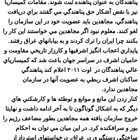
پناهندگان به عنوان پناهنده ثبت شوند. مقامات كميساريا
نيز با نقض آشكار حق پناهندگي مي گفتند براي دريافت
پناهندگي، مجاهدين بايد عضويت خود در اين سازمان را
لغو كنند. معلوم نبود اگر مجاهدين مي خواستند اين كار را
بكنند چرا ايران را ترك كردند و به بيابانهاي عراق رفتند.
پايداري اعجاب انگيز اشرفيها و كارزار تاريخي مقاومت و
حاميان اشرف در سراسر جهان باعث شد كه كميسارياي
عالي پناهندگان در اوت ۲۰۱۱ اعلام كند پناهندگي
ساكنان اشرف ربطي به عضويت آنها در سازمان
مجاهدين ندارد.
كنار زدن اين مانع و موانع و توطئه ها و كارشكني هاي
ديگر كه به اشكال گوناگون تا به آخر ادامه داشت و نهايتا
خروج سازمان يافته همه مجاهدين بطور مضاعف رژيم را
بور و سرافكنده كرد. در اين ميان مي توان به احكام
ساختگي دستگيري در عراق، درخواستهاي استرداد از