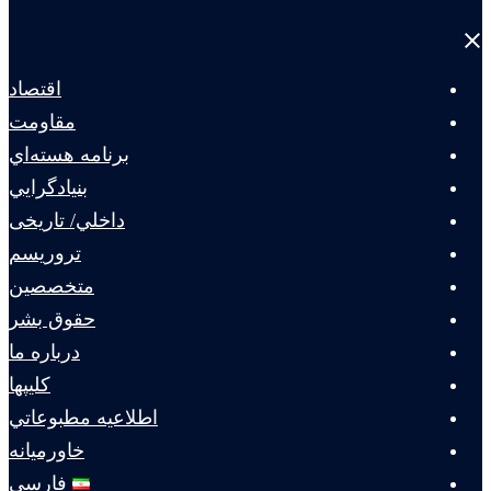
Close
menu
اقتصاد
مقاومت
برنامه هسته‌اي
بنيادگرايي
داخلي/ تاریخی
تروريسم
متخصصين
حقوق بشر
درباره ما
كليپها
اطلاعيه مطبوعاتي
خاورميانه
فارسی