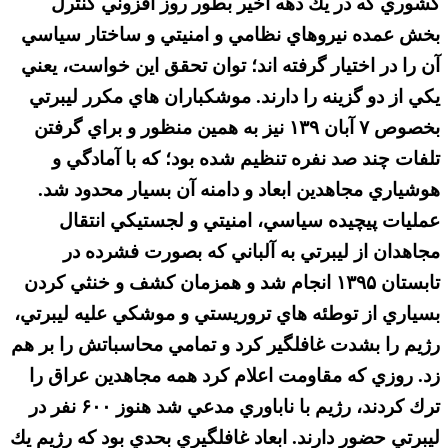
كشوري كه در يك دهه اخير بطور روز افزوني كنترل
بخش عمده نيروهاي نظامي و امنيتي و ساختار سياسي
آن را در اختيار گرفته اند؛ توان تحقق اين خواست، يعني
يكي از دو گزينه را دارند. موشكباران هاي مكرر ليبرتي
بخصوص ۷ آبان ۱۳۹ نيز به همين منظور و براي گرفتن
تلفات چند صد نفره تنظيم شده بود؛ كه با آمادگي و
هوشياري مجاهدين ابعاد و دامنه آن بسيار محدود شد.
عمليات پيچيده سياسي، امنيتي و لجستيكي انتقال
مجاهدان از ليبرتي به آلباني كه بصورت فشرده در
تابستان ۱۳۹۵ انجام شد و همزمان كشف و خنثي كردن
بسياري از توطئه هاي تروريستي و موشكي عليه ليبرتي،
رژيم را بشدت غافلگير كرد و تمامي محاسباتش را بر هم
زد. روزي كه مقاومت اعلام كرد همه مجاهدين عراق را
ترك كردند، رژيم با ناباوري مدعي شد هنوز ۶۰۰ نفر در
ليبرتي حضور دارند. ابعاد غافلگيري بحدي بود كه رژيم يك