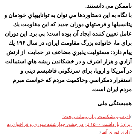
ناممكن مي دانستند.
با نگاه به اين دستاوردها مي توان به تواناييهاي خودمان و
پتانسيلها و فرصتهاي دوران جديد كه اين مقاومت يك
عامل تعيين كننده ايجاد آن بوده است؛ پي برد. اين دوران
براي ما، خانواده بزرگ مقاومت ايران، در سال ۱۹۶ يك
پيام دارد: مسئوليت پذيري مضاعف در حمایت از ارتش
آزادي و هزار اشرف و در خشكاندن ريشه هاي استمالت
در آمريكا و اروپا، براي سرنگوني فاشيسم ديني و
استقرار دمكراسي وحاكميت مردم كه خواست مبرم
مردم ايران است.
همبستگی ملی
Post
آن سبو بشکست و آن پیمانه ریخت!
navigation
ایران: بازداشت ۱۵۰۰ تن در جشن چهارشنبه سوری و فراخوان به
آزادی فوری آنها