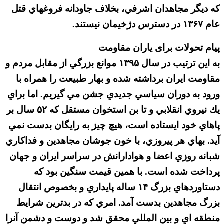
كه ديگر مجاهدان اشرفي، بخلاف جاودانه فروغهاي قتل
عام ۱۳۶۷ در دسترس دژخيمان نيستند.
پیام تحولات برای یاران مقاومت
به اين ترتيب در سال ۱۳۹۵ موانع بزرگي از مقابل مردم و
مقاومت ايران برداشته شده و بهار طبيعت را همراه با
ورود به دوران سياسي جديدي جشن مي گيريم. اما براي
يك نيروي انقلابي و تا بن استخوان مستقل كه ۵۲ سال بر
پاهاي خود ايستاده است، هيچ چيز به رايگان بدست نمي
آيد. بهاي هر پيروزي، با خون جوشان مجاهدين و فداكاري
شبانه روزي اعضا و هوادارانش در سراسر ايران و جهان
پرداخت شده است. با همين قيمت سنگين بود كه
دستاوردهاي بزرگ ۱۴ ساله پايداري و بخصوص انتقال
بزرگ مجاهدين بدست آمد. امري كه در بدترين شرايط
منطقه اي و بين المللي محقق شد و دوست و دشمن آنرا