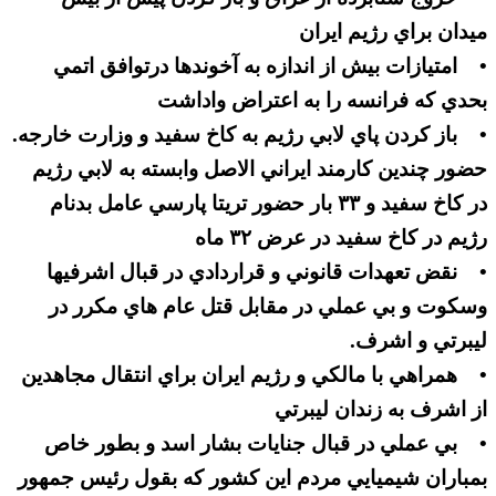
ميدان براي رژيم ايران
• امتيازات بيش از اندازه به آخوندها درتوافق اتمي
بحدي كه فرانسه را به اعتراض واداشت
• باز كردن پاي لابي رژيم به كاخ سفيد و وزارت خارجه.
حضور چندين كارمند ايراني الاصل وابسته به لابي رژيم
در كاخ سفيد و ۳۳ بار حضور تريتا پارسي عامل بدنام
رژيم در كاخ سفيد در عرض ۳۲ ماه
• نقض تعهدات قانوني و قراردادي در قبال اشرفيها
وسكوت و بي عملي در مقابل قتل عام هاي مكرر در
ليبرتي و اشرف.
• همراهي با مالكي و رژيم ايران براي انتقال مجاهدين
از اشرف به زندان ليبرتي
• بي عملي در قبال جنايات بشار اسد و بطور خاص
بمباران شيميايي مردم اين كشور كه بقول رئيس جمهور