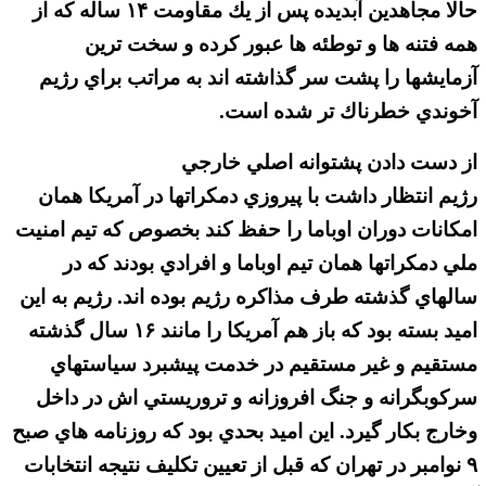
حالا مجاهدين آبديده پس از يك مقاومت ۱۴ ساله كه از
همه فتنه ها و توطئه ها عبور كرده و سخت ترين
آزمايشها را پشت سر گذاشته اند به مراتب براي رژيم
آخوندي خطرناك تر شده است.
از دست دادن پشتوانه اصلي خارجي
رژيم انتظار داشت با پيروزي دمكراتها در آمريكا همان
امكانات دوران اوباما را حفظ كند بخصوص كه تيم امنيت
ملي دمكراتها همان تيم اوباما و افرادي بودند كه در
سالهاي گذشته طرف مذاكره رژيم بوده اند. رژيم به اين
اميد بسته بود كه باز هم آمريكا را مانند ۱۶ سال گذشته
مستقيم و غير مستقيم در خدمت پيشبرد سياستهاي
سركوبگرانه و جنگ افروزانه و تروريستي اش در داخل
وخارج بكار گيرد. اين اميد بحدي بود كه روزنامه هاي صبح
۹ نوامبر در تهران كه قبل از تعيين تكليف نتيجه انتخابات