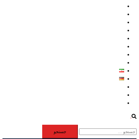
داخلي/ تاریخی
تروريسم
متخصصين
حقوق بشر
درباره ما
كليپها
اطلاعيه مطبوعاتي
خاورميانه
فارسی
Deutsch
Aktivität
Mitglieder
#12877 (بدون عنوان)
Search
جستجو
برای: