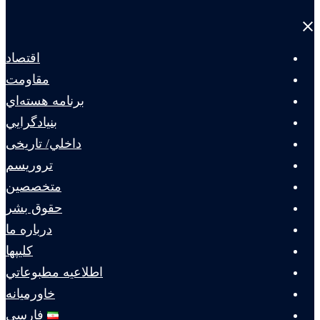
Close
menu
اقتصاد
مقاومت
برنامه هسته‌اي
بنيادگرايي
داخلي/ تاریخی
تروريسم
متخصصين
حقوق بشر
درباره ما
كليپها
اطلاعيه مطبوعاتي
خاورميانه
فارسی