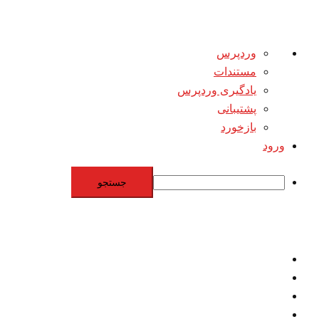
درباره
وردپرس
وردپرس
مستندات
یادگیری وردپرس
پشتیبانی
بازخورد
ورود
جستجو
Skip
to
content
اقتصاد
مقاومت
برنامه هسته‌اي
بنيادگرايي