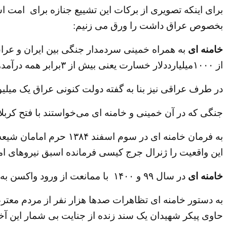
برای اینکه تصویری از برکات این تشییع جنازه برای امت ا
بخصوص عراق داشت را ورق می زنیم:
خامنه ای
از ۱۰۰۰میلیارددلار خسارت یعنی بیش‌ از ۳برابر همه درآمدهای نفتی ایران در طول قرن حاضر برجای گذاشت
در طرف عراقی نیز بنا به گفته دولت کنونی عراق یک میلی
جنگی که در آن خمینی و خامنه ای می‌خواستند با فتح کربل
به فرمان خامنه ای در 
این واقعیت را ژنرال جرج کیسی فرمانده اسبق نیروهای امری
خامنه ای
در سال ۹۹ و ‍۱۴۰۰ با ممانعت از ورود واکسن به ایران باعث مرگ نزدیک به یک میلیون تن از هموطنان شد.
حاوی پیکر شهیدان یک سند زنده از جنایت بی شمار این آخر