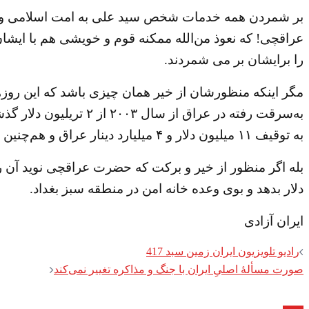
بر شمردن همه خدمات شخص سید علی به امت اسلامی واقعا 
عراقچی! که نعوذ من‌الله ممکنه قوم و خویشی هم با ایشا
را برایشان بر می شمردند.
مگر اینکه منظورشان از خیر همان چیزی باشد که این روزه
به‌سرقت رفته در عراق
به توقیف ۱۱ میلیون دلار و ۴ میلیارد دینار عراق و هم‌چنین چندین قطعه زمین شده است…
بله اگر منظور از خیر و برکت که حضرت عراقچی نوید آن را 
دلار بدهد و بوی وعده خانه امن در منطقه سبز بغداد.
ایران آزادی
Post
رادیو تلویزیون ایران زمین سبد 417
صورت مسألهٔ اصلیِ ایران با جنگ و مذاکره تغییر نمی‌کند
navigation