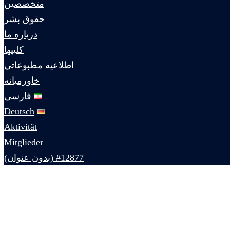
متخصصين
حقوق بشر
درباره ما
كليپها
اطلاعيه مطبوعاتي
خاورميانه
فارسی
Deutsch
Aktivität
Mitglieder
#12877 (بدون عنوان)