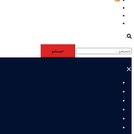
Aktivität
Mitglieder
#12877 (بدون عنوان)
Search
جستجو
برای:
Close
menu