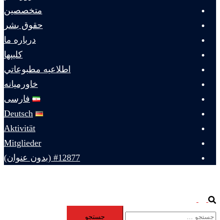
متخصصين
حقوق بشر
درباره ما
كليپها
اطلاعيه مطبوعاتي
خاورميانه
فارسی
Deutsch
Aktivität
Mitglieder
#12877 (بدون عنوان)
Toggle
Search
جستجو
menu