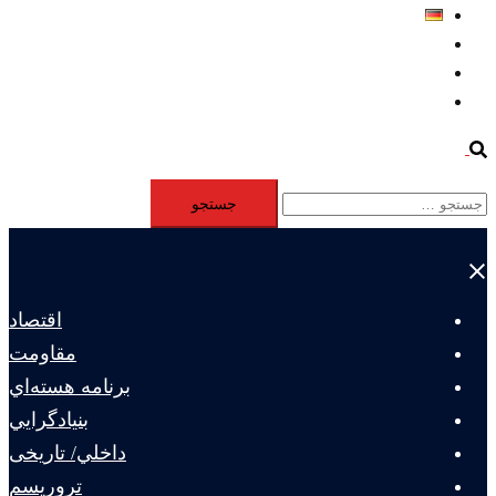
Deutsch
Aktivität
Mitglieder
#12877 (بدون عنوان)
Search
جستجو
برای:
Close
menu
اقتصاد
مقاومت
برنامه هسته‌اي
بنيادگرايي
داخلي/ تاریخی
تروريسم