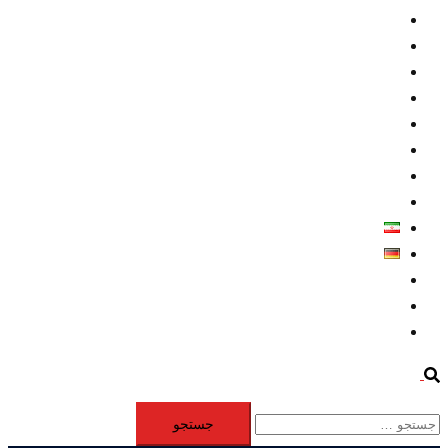
داخلي/ تاریخی
تروريسم
متخصصين
حقوق بشر
درباره ما
كليپها
اطلاعيه مطبوعاتي
خاورميانه
فارسی
Deutsch
Aktivität
Mitglieder
#12877 (بدون عنوان)
Search
جستجو
برای: