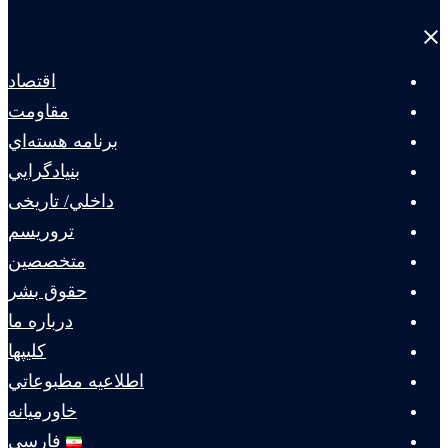
Close
menu
اقتصاد
مقاومت
برنامه هسته‌اي
بنيادگرايي
داخلي/ تاریخی
تروريسم
متخصصين
حقوق بشر
درباره ما
كليپها
اطلاعيه مطبوعاتي
خاورميانه
فارسی