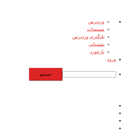
درباره
وردپرس
وردپرس
مستندات
یادگیری وردپرس
پشتیبانی
بازخورد
ورود
جستجو
Skip
to
content
اقتصاد
مقاومت
برنامه هسته‌اي
بنيادگرايي