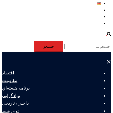
Deutsch
Aktivität
Mitglieder
#12877 (بدون عنوان)
Search
جستجو
برای:
Close
menu
اقتصاد
مقاومت
برنامه هسته‌اي
بنيادگرايي
داخلي/ تاریخی
تروريسم