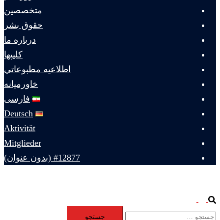
متخصصين
حقوق بشر
درباره ما
كليپها
اطلاعيه مطبوعاتي
خاورميانه
فارسی
Deutsch
Aktivität
Mitglieder
#12877 (بدون عنوان)
Toggle
Search
جستجو
menu