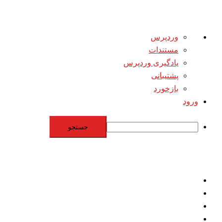
درباره
وردپرس
وردپرس
مستندات
یادگیری وردپرس
پشتیبانی
بازخورد
ورود
جستجو
Skip
to
content
اقتصاد
مقاومت
برنامه هسته‌اي
بنيادگرايي