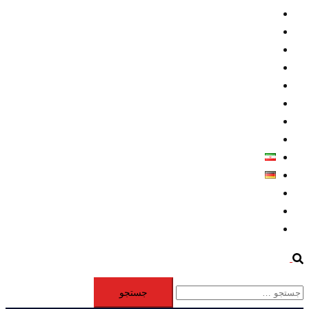
داخلي/ تاریخی
تروريسم
متخصصين
حقوق بشر
درباره ما
كليپها
اطلاعيه مطبوعاتي
خاورميانه
فارسی
Deutsch
Aktivität
Mitglieder
#12877 (بدون عنوان)
Search
جستجو
برای: