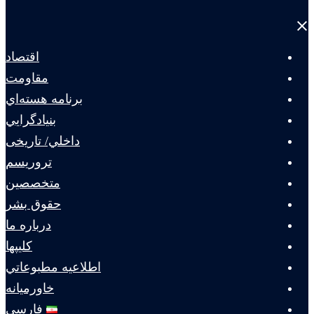
Close
menu
اقتصاد
مقاومت
برنامه هسته‌اي
بنيادگرايي
داخلي/ تاریخی
تروريسم
متخصصين
حقوق بشر
درباره ما
كليپها
اطلاعيه مطبوعاتي
خاورميانه
فارسی