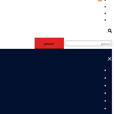
Aktivität
Mitglieder
#12877 (بدون عنوان)
Search
جستجو
برای:
Close
menu