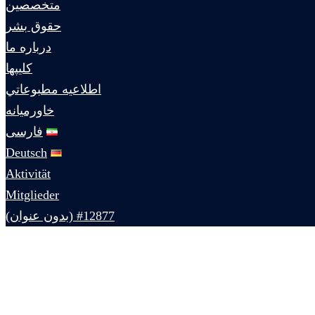
متخصصين
حقوق بشر
درباره ما
كليپها
اطلاعيه مطبوعاتي
خاورميانه
فارسی
Deutsch
Aktivität
Mitglieder
#12877 (بدون عنوان)