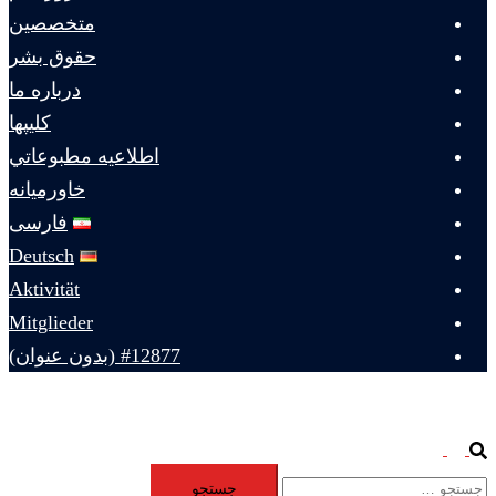
متخصصين
حقوق بشر
درباره ما
كليپها
اطلاعيه مطبوعاتي
خاورميانه
فارسی
Deutsch
Aktivität
Mitglieder
#12877 (بدون عنوان)
Toggle
Search
جستجو
menu