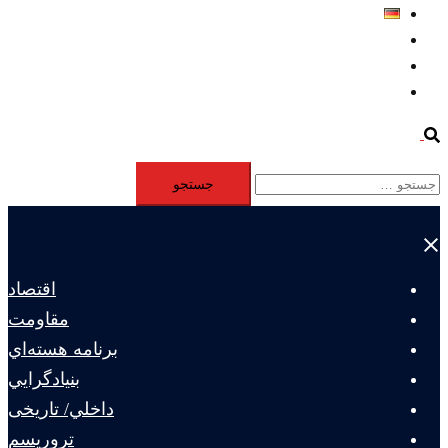
Deutsch
Aktivität
Mitglieder
#12877 (بدون عنوان)
Search
جستجو
برای:
Close
menu
اقتصاد
مقاومت
برنامه هسته‌اي
بنيادگرايي
داخلي/ تاریخی
تروريسم