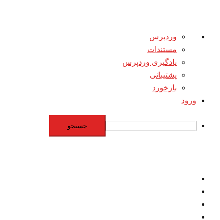
درباره
وردپرس
وردپرس
مستندات
یادگیری وردپرس
پشتیبانی
بازخورد
ورود
جستجو
Skip
to
content
اقتصاد
مقاومت
برنامه هسته‌اي
بنيادگرايي