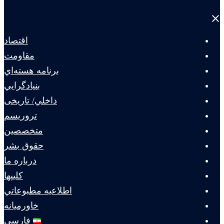
Close
menu
اقتصاد
مقاومت
برنامه هسته‌اي
بنيادگرايي
داخلي/ تاریخی
تروريسم
متخصصين
حقوق بشر
درباره ما
كليپها
اطلاعيه مطبوعاتي
خاورميانه
فارسی