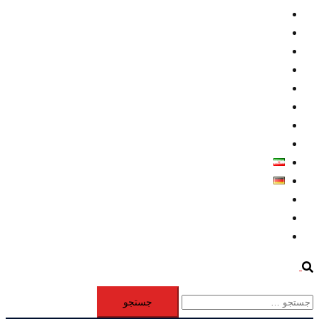
داخلي/ تاریخی
تروريسم
متخصصين
حقوق بشر
درباره ما
كليپها
اطلاعيه مطبوعاتي
خاورميانه
فارسی
Deutsch
Aktivität
Mitglieder
#12877 (بدون عنوان)
Search
جستجو
برای: