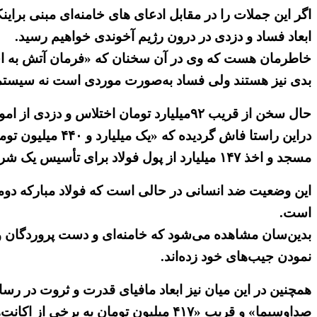
اگر این جملات را در مقابل ادعای های خامنه‌ای مبنی برا
ابعاد فساد و دزدی در درون رژیم آخوندی خواهیم رسید.
خاطرمان هست که وی در آن سخنان که «فرمان آتش به اختیا
بدی نیز هستند ولی فساد به‌صورت موردی است نه سیستمی» (سایت 
حال سخن از قریب ۹۲میلیارد تومان اختلاس و دزدی از اموال ملی است، که بنا بر داده‌های حکومتی «۳۰ درصد» از سهام آن به محروم‌ترین اقشار جامعه تعلق دارد.
مسجد و اخذ ۱۴۷ میلیارد از پول فولاد برای تأسیس یک شرکت هواپیمایی شخصی» پرداخت گردیده است. (سایت مجاهدین خلق ۲۸ مرداد ۱۴۰۱)
است.
بدین‌سان مشاهده می‌شود که خامنه‌ای و دست پروردگان و
نمودن جیب‌های خود زده‌اند.
صداوسیما» و قریب «۴۱۷ میلیون تومان به برخی از اکانت‌های توئیتری برای سرپوش گذاشتن به این تخلف» برملا گردیده است.