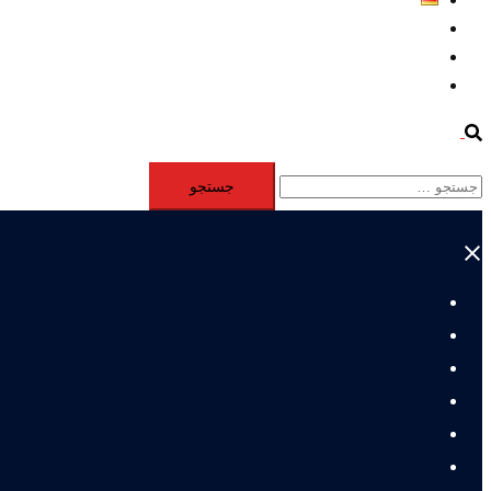
Aktivität
Mitglieder
#12877 (بدون عنوان)
Search
جستجو
برای:
Close
menu