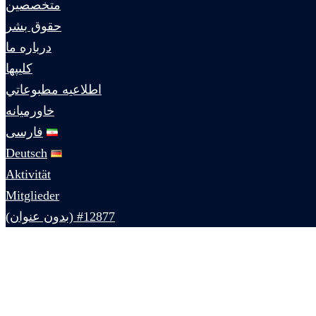
متخصصين
حقوق بشر
درباره ما
كليپها
اطلاعيه مطبوعاتي
خاورميانه
فارسی
Deutsch
Aktivität
Mitglieder
#12877 (بدون عنوان)