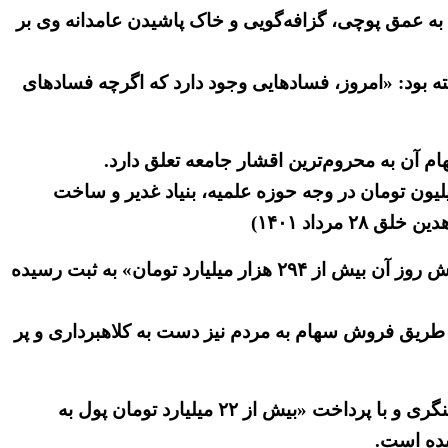
 به عمق پوچی، گزافه‌گویی و خاک پاشیدن عامدانه وی بر
 بود: «امروز، فسادهایی وجود دارد که اگرچه فسادهای
ستا فاش گردیده که «یک میلیارد و ۴۴۰ میلیون تومان در وجه دفاتر ائمه جمعه و ستاد اقامه نماز جمعه، ۹۵۰ میلیون تومان در وجه حوزه علمیه، بنیاد غدیر و ساخت
این وضعیت ضد انسانی در حالی است که فولاد مبارکه دومین شرکت بزرگ بورس در بازار ایران است، بطوریکه «ارزش روز آن بیش از ۲۹۴ هزار میلیارد تومان» به ثبت رسیده
 طریق فروش سهام به مردم نیز دست به کلاهبرداری و پر
همچنین در این میان نیز ابعاد مافیای قدرت و ثروت در رسانه‌های حکومتی، باهدف جلوگیری از تحقیق و تفحص و روشنگری و با پرداخت «بیش از ۲۲ میلیارد تومان پول به