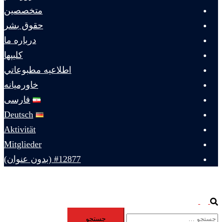
متخصصين
حقوق بشر
درباره ما
كليپها
اطلاعيه مطبوعاتي
خاورميانه
فارسی
Deutsch
Aktivität
Mitglieder
#12877 (بدون عنوان)
Toggle
Search
جستجو
menu