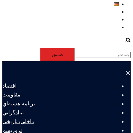
Deutsch
Aktivität
Mitglieder
#12877 (بدون عنوان)
Search
جستجو
برای:
Close
menu
اقتصاد
مقاومت
برنامه هسته‌اي
بنيادگرايي
داخلي/ تاریخی
تروريسم