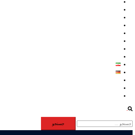
داخلي/ تاریخی
تروريسم
متخصصين
حقوق بشر
درباره ما
كليپها
اطلاعيه مطبوعاتي
خاورميانه
فارسی
Deutsch
Aktivität
Mitglieder
#12877 (بدون عنوان)
Search
جستجو
برای: