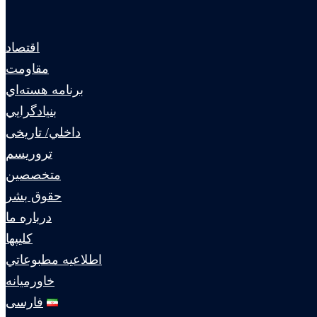
اقتصاد
مقاومت
برنامه هسته‌اي
بنيادگرايي
داخلي/ تاریخی
تروريسم
متخصصين
حقوق بشر
درباره ما
كليپها
اطلاعيه مطبوعاتي
خاورميانه
فارسی