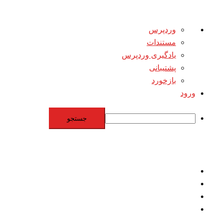
درباره
وردپرس
وردپرس
مستندات
یادگیری وردپرس
پشتیبانی
بازخورد
ورود
جستجو
Skip
to
content
اقتصاد
مقاومت
برنامه هسته‌اي
بنيادگرايي