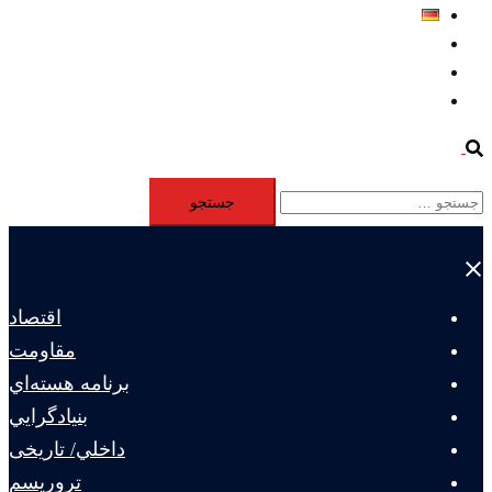
Deutsch
Aktivität
Mitglieder
#12877 (بدون عنوان)
Search
جستجو
برای:
Close
menu
اقتصاد
مقاومت
برنامه هسته‌اي
بنيادگرايي
داخلي/ تاریخی
تروريسم