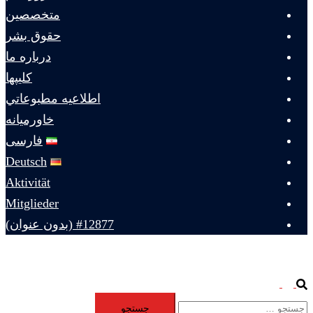
متخصصين
حقوق بشر
درباره ما
كليپها
اطلاعيه مطبوعاتي
خاورميانه
فارسی
Deutsch
Aktivität
Mitglieder
#12877 (بدون عنوان)
Toggle
Search
جستجو
menu