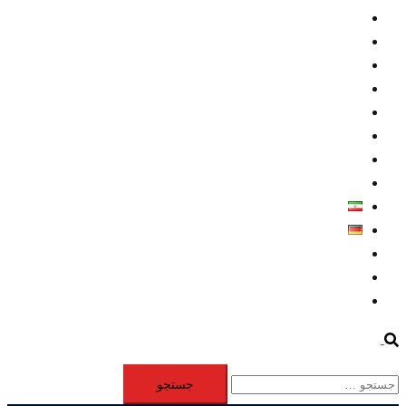
داخلي/ تاریخی
تروريسم
متخصصين
حقوق بشر
درباره ما
كليپها
اطلاعيه مطبوعاتي
خاورميانه
فارسی
Deutsch
Aktivität
Mitglieder
#12877 (بدون عنوان)
Search
جستجو
برای: