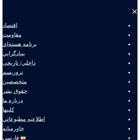
Close
menu
اقتصاد
مقاومت
برنامه هسته‌اي
بنيادگرايي
داخلي/ تاریخی
تروريسم
متخصصين
حقوق بشر
درباره ما
كليپها
اطلاعيه مطبوعاتي
خاورميانه
فارسی