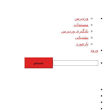
درباره
وردپرس
وردپرس
مستندات
یادگیری وردپرس
پشتیبانی
بازخورد
ورود
جستجو
Skip
to
content
اقتصاد
مقاومت
برنامه هسته‌اي
بنيادگرايي