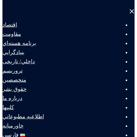
Close
menu
اقتصاد
مقاومت
برنامه هسته‌اي
بنيادگرايي
داخلي/ تاریخی
تروريسم
متخصصين
حقوق بشر
درباره ما
كليپها
اطلاعيه مطبوعاتي
خاورميانه
فارسی