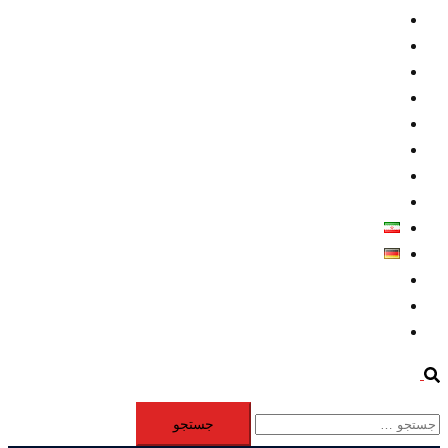
داخلي/ تاریخی
تروريسم
متخصصين
حقوق بشر
درباره ما
كليپها
اطلاعيه مطبوعاتي
خاورميانه
فارسی
Deutsch
Aktivität
Mitglieder
#12877 (بدون عنوان)
Search
جستجو
برای: