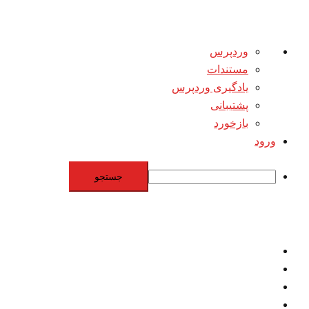
درباره
وردپرس
وردپرس
مستندات
یادگیری وردپرس
پشتیبانی
بازخورد
ورود
جستجو
Skip
to
content
اقتصاد
مقاومت
برنامه هسته‌اي
بنيادگرايي