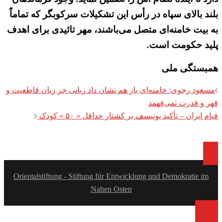
بلند بالای سپاه در رأس این تشکیلات سرکوبگر که تماماً
به بیت خامنه‌ای متصل می‌باشند، مهر تائیدی برای اهدف
پلید حکومت است.
همبستگی ملی
Post
مسعود رجوی: خامنه‌ای باز هم نشان داد زبانی جز زبان قاطعیت و
navigation
قهر و قدرت نمی‌فهمد
قیام ایران – تأکید یونیسف بر کشتار حداقل « ۵۰ » کودک
Orientalstiftung - Stiftung für Entwicklung und Demokratie im
Nahen Osten