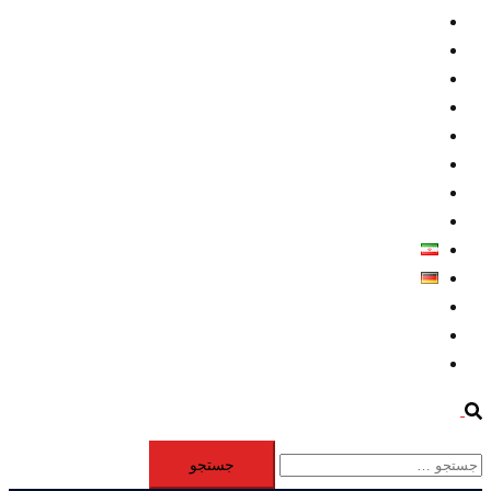
داخلي/ تاریخی
تروريسم
متخصصين
حقوق بشر
درباره ما
كليپها
اطلاعيه مطبوعاتي
خاورميانه
فارسی
Deutsch
Aktivität
Mitglieder
#12877 (بدون عنوان)
Search
جستجو
برای: