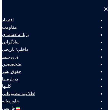
Close
menu
اقتصاد
مقاومت
برنامه هسته‌اي
بنيادگرايي
داخلي/ تاریخی
تروريسم
متخصصين
حقوق بشر
درباره ما
كليپها
اطلاعيه مطبوعاتي
خاورميانه
فارسی