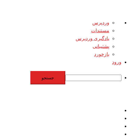
درباره
وردپرس
وردپرس
مستندات
یادگیری وردپرس
پشتیبانی
بازخورد
ورود
جستجو
Skip
to
content
اقتصاد
مقاومت
برنامه هسته‌اي
بنيادگرايي