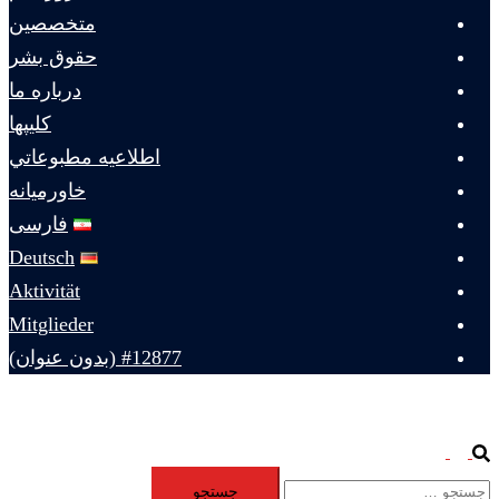
متخصصين
حقوق بشر
درباره ما
كليپها
اطلاعيه مطبوعاتي
خاورميانه
فارسی
Deutsch
Aktivität
Mitglieder
#12877 (بدون عنوان)
Toggle
Search
جستجو
menu