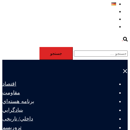
Deutsch
Aktivität
Mitglieder
#12877 (بدون عنوان)
Search
جستجو
برای:
Close
menu
اقتصاد
مقاومت
برنامه هسته‌اي
بنيادگرايي
داخلي/ تاریخی
تروريسم