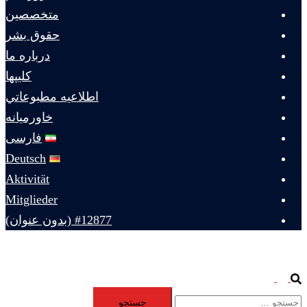
متخصصين
حقوق بشر
درباره ما
كليپها
اطلاعيه مطبوعاتي
خاورميانه
فارسی
Deutsch
Aktivität
Mitglieder
#12877 (بدون عنوان)
Toggle
Search
جستجو
menu