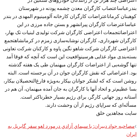
اعتراضی چند هزار تن از رانندگان خودروهای سنگین در
بندرعباساعتصاب کارگران معدن چشمه پودنه در شهرستان
کوهبنان کرماناعتراضات کارگران کارخانه آلومینیوم المهدی در بندر
عباساعترضات کارگران پیرانشهر و بستن جاده مرزی در این
اعتراضاتتجمعات اعتراضی کارگران شرکت تولیدی لبنیات تک بهار،
کارگران شهرداری، کارگران نوشابه‌سازی زمزم در کرمانشاهتجمع
اعتراضی کارگران شرکت شاهو نگین پاوه و کارکنان شرکت تعاونی
بسته‌بندی مواد غذایی هرسینواقعیت این است که آنچه که فوقا آمد
تنها گوشه‌یی از اعتراضات کارگران میهنمان طی یک هفته گذشته
بود. اعتراضاتی که نقش کارگران جوان در آن برجسته است. البته
روشن است که که لشکر جوانان بیکار به‌ویژه فارغ‌التحصیلان بیکار،
بسا عظیم‌تر و اتحاد آنها با کارگران به جان آمده میهنمان، آن هم در
آستانه روز جهانی کارگر، برای رژیم بسیار خطرناکتر است.
مسأله‌ای که سراپای رژیم از آن وحشت دارند.
سایت مجاهدین خلق
Post
مصاحبه جواد دبیران:‌ با سيماي آزادي درمورد لغو سفر گابريل به
navigation
ايران