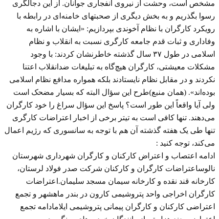
مشخص است، وحشت از نیروی انفجاری جوانان. از این دجالگری
رسوا بگذریم و به بخش دیگری از صحبتهای خامنه‌ای در رابطه با
رویکرد کارگران با نظام آخوندی بپردازیم: «ایشان با اشاره به
وفاداری و ثبات قدم جامعه کارگری نسبت به انقلاب و نظام
اسلامی در طول ۳۷ سال گذشته خاطرنشان کردند: با وجود
مشکلات معیشتی، کارگران هیچ‌گاه به تبلیغات ضدانقلاب اعتنا
نکردند و در مقابل نظام نایستادند بلکه همواره مدافع نظام اسلامی
بوده‌اند». (همان منبع)طرح این سؤال البته که بسیار مضحک است
ولی آیا واقعاً این طور است؟ پاسخ این سؤال سراغ را خود کارگران
می‌دهند. تنها کافی است به تیتر برخی از اخبار اعتراضات کارگری
تنها طی یک هفته گذشته آن هم با توجه به سانسوری که رژیم اعمال
می‌کند، توجه کنید :
ادامه اعتصاب و اعتراض کارکنان و کارگران شهرداری شهرستان
نالوساعتراضات کارگران و کارکنان شرکت صدر فولاد لرستان،
کارخانه قند نقده و کارخانه سیمان مسجد سلیمان.اعتراضات
کارگران اخراجی واحد پتروشیمی کارون در بندر ماهشهر و تجمع
اعتراضی کارکنان و کارگران پیمانی پتروشیمی ایلامادامه تجمع