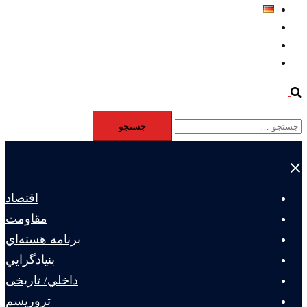
Deutsch
Aktivität
Mitglieder
#12877 (بدون عنوان)
Search
جستجو
برای:
Close
menu
اقتصاد
مقاومت
برنامه هسته‌اي
بنيادگرايي
داخلي/ تاریخی
تروريسم