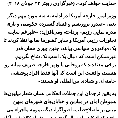
حمایت خواهد کرد». (خبرگزاری رویتر ۲۳ جولای ۲۰۱۸)
وزیر امور خارجه آمریکا در ادامه به سه مورد مهم دیگر
یعنی «صدور تروریسم و فساد گسترده حکومتی و بازی
مدره نمایی رژیم» پرداخته ومی‌افزاید: «علیرغم سابقه
تجاوزات رژیم، آمریکا و سایر کشورها سالها تقلا کردند تا
یک میانه‌روی سیاسی بیابند، چنین چیزی همان قدر
غیرممکن است که دنبال یک اسب تک شاخ بگردیم.
برخی معتقدند که روحانی یا وزیر خارجه ظریف میانه رو
هستند، واقعیت این است که آنها فقط افراد پوششی
خامنه‌ای و شیادی بین‌المللی او هستند».
به یقین ترجمان این جملات انعکاس همان شعارمیلیون‌ها
هموطن امان در میادین و خیابان‌های شهرهای میهن
مبنی بر «اصلاح‌طلب، اصولگرا، دیگه تمومه ماجرا» می
باشد که از ۷ دیماه سال گذشته در بیش از ۱۴۲ شهر آغاز