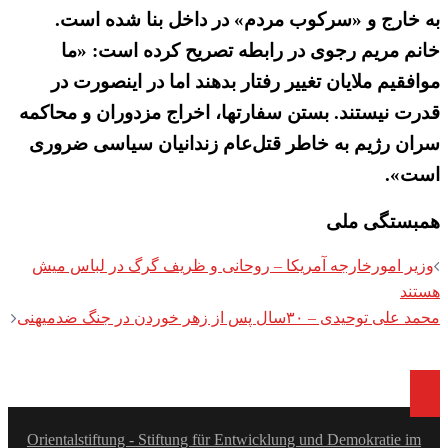
به خارج و «سرکوب مردم» در داخل بنا شده است.
خانم مریم رجوی در رابطه تصریح کرده است: «ما
موافقیم ملایان تغییر رفتار بدهند اما در اینصورت در
قدرت نیستند. بستن سفارتها، اخراج مزدوران و محاکمه
سران رژیم به خاطر قتل‌عام زندانیان سیاسی ضروری
است».
همبستگی ملی
Post
وزیر امورخارجه آمریکا – روحانی و ظریف گرگ در لباس میش
navigation
هستند
محمد علی توحیدی – ۳۰سال پس از زهر خوردن در جنگ ضدمیهنی
Orientalstiftung - Stiftung für Entwicklung und Demokratie im