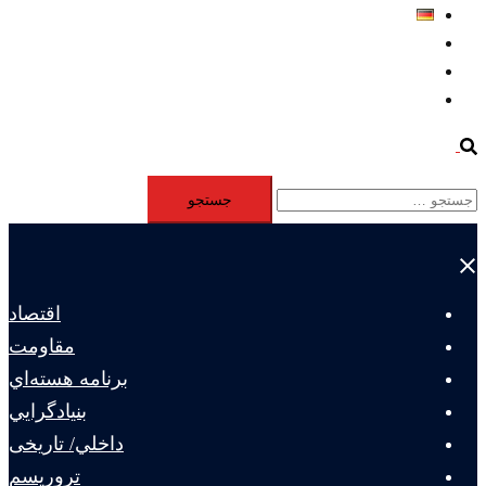
Deutsch
Aktivität
Mitglieder
#12877 (بدون عنوان)
Search
جستجو
برای:
Close
menu
اقتصاد
مقاومت
برنامه هسته‌اي
بنيادگرايي
داخلي/ تاریخی
تروريسم