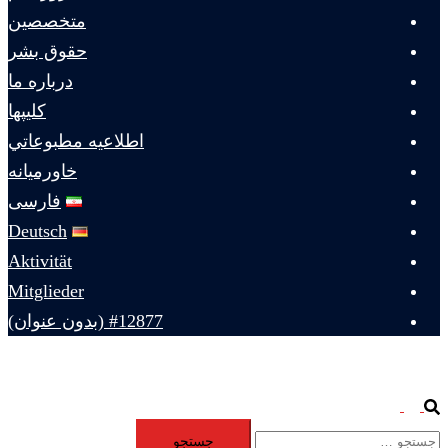
متخصصين
حقوق بشر
درباره ما
كليپها
اطلاعيه مطبوعاتي
خاورميانه
فارسی
Deutsch
Aktivität
Mitglieder
#12877 (بدون عنوان)
Toggle
Search
جستجو
menu