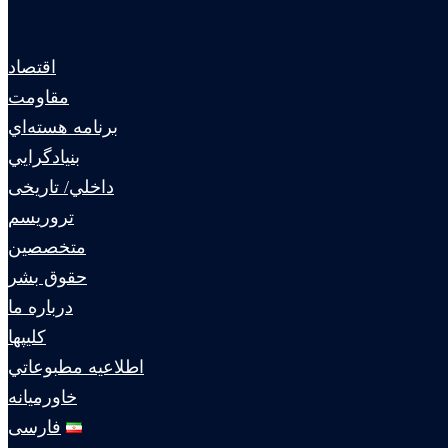
اقتصاد
مقاومت
برنامه هسته‌اي
بنيادگرايي
داخلي/ تاریخی
تروريسم
متخصصين
حقوق بشر
درباره ما
كليپها
اطلاعيه مطبوعاتي
خاورميانه
فارسی