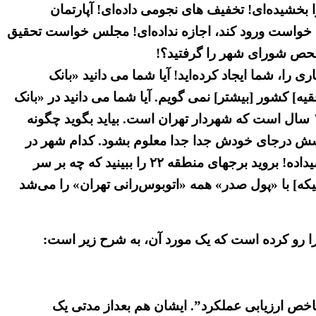
ان بازرسی کل کشور، ۲۲۰۰میلیارد تومان املاک مردم را بخشیده‌ای! تخفیف های نجومی داده‌ای! آپارتمان
گرفته‌باشی! گفته‌ای ۲۰ساله بیایند پولش را بدهند! هرکس خواست ورود کند، اجازه نداده‌ای! مجلس خواست تحقیق
تفحص شورای شهر را گرفتید؟!
 را، شما ایجاد کرده‌اید! آیا شما می دانید «بانک
] کشور [بیشتر] نمی گویم. آیا شما می دانید در «بانک
شهر» چه میگذرد؟ آیا شما می دانید «بانک سرمایه» را به چه قیمت و به چه کسی واگذار کرده‌اید؟… آقای قالیباف، ۱۲ سال است که شهردار تهران است. بیاید بگوید چگونه
سال، تفکیک کنند؟ تا زباله‌های مردم، هربخشش درجای خودش جدا جدا معلوم بشود. کدام شهر در
اشل تهران اینگونه زباله جمع می‌کنند؟ ایشان فقط «شهردار سازه» بوده‌است! فقط پروانه [ساخت بدون استاندارد] میداده! بروید برجهای منطقه ۲۲ را ببینید که چه بر سر
که] با «پول صدر» همه «اتوبوس‌رانی تهران» را می‌شد
ا رو کرده است که یک مورد آن، به شرح زیر است:
تدوین شاخص ارزیابی عملکرد”. ایشان هم بعداز مدتی یک