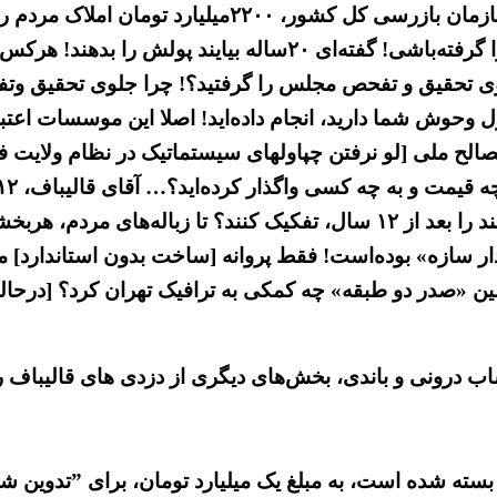
«آقای قالیباف! املاک مردم را چه کردی؟! طبق گزارش سازم
۱۰میلیارد تومانی را ۲میلیاردتومان داده‌ای، نه اینکه پول آنرا 
جلوی تحقیق و تفحص مجلس را گرفتید؟! چرا جلوی تحقیق و
 وحوش شما دارید، انجام داده‌اید! اصلا این موسسات اعتباری
ح ملی [لو نرفتن چپاولهای سیستماتیک در نظام ولایت فقیه
نتوانسته همین زباله‌هایی که ازجلوی خانه مردم جمع می‌کنند را بعد از ۱۲ 
ین «صدر دو طبقه» چه کمکی به ترافیک تهران کرد؟ [درحالی
 درونی و باندی، بخش‌های دیگری از دزدی های قالیباف ر
 دانشگاه پلیس، بسته شده است، به مبلغ یک میلیارد تومان، برای ”