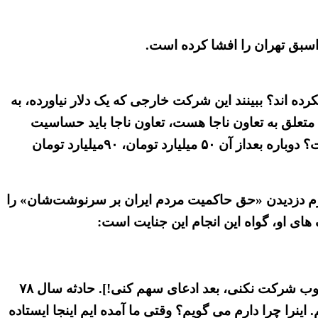
سبق تهران را افشا کرده است.
ده اند؟ ببینند این شرکت خارجی که یک دلار نیاورده، به
، متعلق به تعاون ناجا هست، تعاون ناجا باید حساسیت
نشان می داد! خود ناجا باید با حساسیت با این موضوع برخورد می‌کرد که بیاید ببیند سهامش چه تکلیفی پیدا کرده است؟ دوباره بعداز آن ۵۰ میلیارد تومان، ۹۰میلیارد تومان
رم دزدیدن «حق حاکمیت مردم ایران بر سرنوشت‌شان» را
های او، گواه این انجام این جنایت است:
«مرتیکه ریخته توی خیابان، اگر انقلابی هستی! بزن داغانش کن! اگر نیستی، [باما] نیستی! اینطوری نیست [که درسرکوب شرکت نکنی، بعد ادعای سهم کنی!]. حادثه سال ۷۸
اینرا چرا دارم می گویم؟ وقتی ما آمده ایم اینجا ایستاده