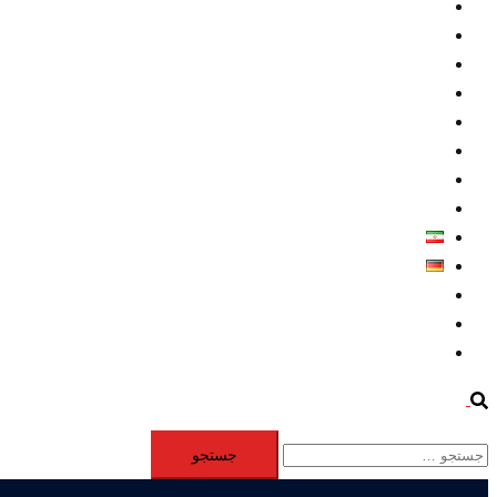
داخلي/ تاریخی
تروريسم
متخصصين
حقوق بشر
درباره ما
كليپها
اطلاعيه مطبوعاتي
خاورميانه
فارسی
Deutsch
Aktivität
Mitglieder
#12877 (بدون عنوان)
Search
جستجو
برای: