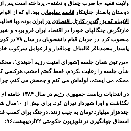
ولایت فقیه «با ضرب چماق و دشنه»، پرداخته است پس از 
دوستان پاسدار جنایتکار
قاسم سلیمانی
بود. او که از اقو
الانبیا» که بزرگترین کارتل اقتصادی در ایران
بوده وبا فعال
غارتگرش چنگالهای خودرا در اقتصاد ایران فرو برده و شیره
منصوب کرد. در جریان
قیام دانشجویان در سال ۷۸ در کوی دانشگاه تهران
پاسدار محمدباقر قالیباف چماقدار و ازعوامل سرکوب خامنه
«من توی همان جلسه [شورای امنیت رژیم آخوندی]، محکم دع
شأن جلسه را رعایت نکردم، فقط گفتم امشب هرکسی که بیای
محکم می ایستم، لوله‌اش می کنم و جمعش می کنم، چرا شو
در انتخابات ر
نگذاشت و ا
چندهزار میلیارد تومان به جیب زدند. درجنگ برای کسب ق
اسحاق جهانگیری در تلویزیون حکومتی ۲۲اردیبهشت۹۶: