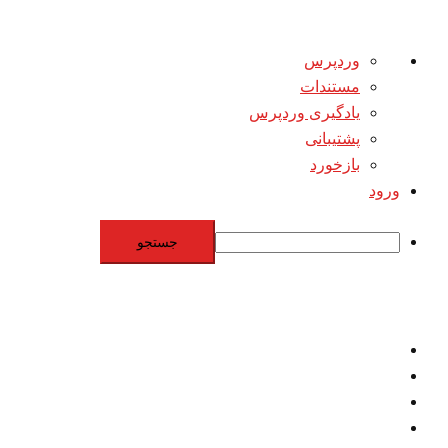
درباره
وردپرس
وردپرس
مستندات
یادگیری وردپرس
پشتیبانی
بازخورد
ورود
جستجو
Skip
to
content
اقتصاد
مقاومت
برنامه هسته‌اي
بنيادگرايي