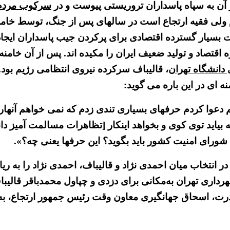
آن به سپاه پاسداران تروریستی پیوست و در
سرکوب مردم
ام ولی فقیه ارتجاع است در سالهای پس از جنگ، توسط خا
یت بسیار گسترده اقتصادی برای پرکردن جیب پاسداران ای
 اقتصاد و تولید ضعیف ایران را مکیده اند. پس از آن خامن
، قالیباف سرکرده نیروی انتظامی رژیم بود
 ای در این باره می گوید:
وا کردم حرفهای بسیاری تندی زدم که نمی خواهم آنهارا ا
د توی کوی و بخواهد اینکار [تظاهرات مسالمت آمیز دانشج
رای امنیت کشور باید بگوید؟ این حرفها یعنی چه؟».
یاست جمهوری رژیم در سال ۱۳۸۴ خامنه ای در انتخاب میان احمدی نژاد و قالیباف،
ورا شهردار تهران کرد. برای بیش از ۱۰سال شهرداری تهران به‌مکانی برای دزدی و
درت، اسحاق جهانگیری معاون وقت رئیس جمهور ارتجاع، به