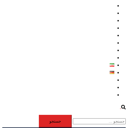
داخلي/ تاریخی
تروريسم
متخصصين
حقوق بشر
درباره ما
كليپها
اطلاعيه مطبوعاتي
خاورميانه
فارسی
Deutsch
Aktivität
Mitglieder
#12877 (بدون عنوان)
Search
جستجو
برای: