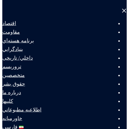
Close
menu
اقتصاد
مقاومت
برنامه هسته‌اي
بنيادگرايي
داخلي/ تاریخی
تروريسم
متخصصين
حقوق بشر
درباره ما
كليپها
اطلاعيه مطبوعاتي
خاورميانه
فارسی