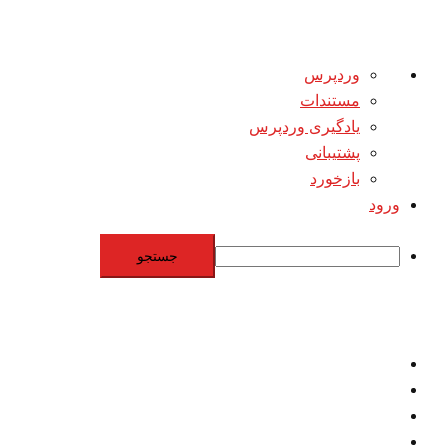
درباره
وردپرس
وردپرس
مستندات
یادگیری وردپرس
پشتیبانی
بازخورد
ورود
جستجو
Skip
to
content
اقتصاد
مقاومت
برنامه هسته‌اي
بنيادگرايي