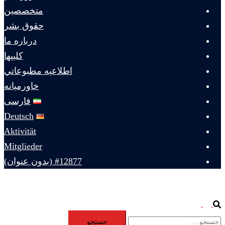
متخصصين
حقوق بشر
درباره ما
كليپها
اطلاعيه مطبوعاتي
خاورميانه
فارسی
Deutsch
Aktivität
Mitglieder
#12877 (بدون عنوان)
Toggle
Search
جستجو
menu