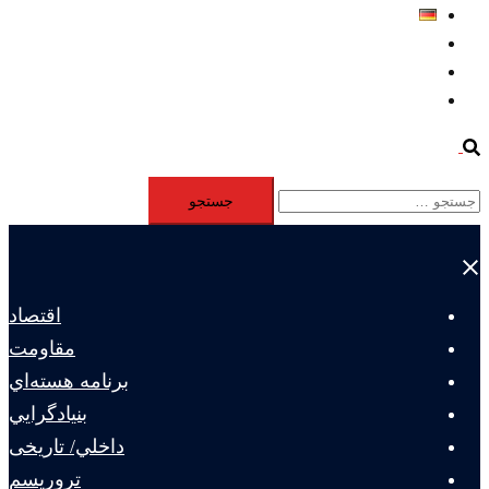
Deutsch
Aktivität
Mitglieder
#12877 (بدون عنوان)
Search
جستجو
برای:
Close
menu
اقتصاد
مقاومت
برنامه هسته‌اي
بنيادگرايي
داخلي/ تاریخی
تروريسم