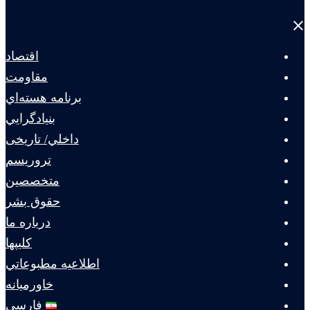
Close
menu
اقتصاد
مقاومت
برنامه هسته‌اي
بنيادگرايي
داخلي/ تاریخی
تروريسم
متخصصين
حقوق بشر
درباره ما
كليپها
اطلاعيه مطبوعاتي
خاورميانه
فارسی