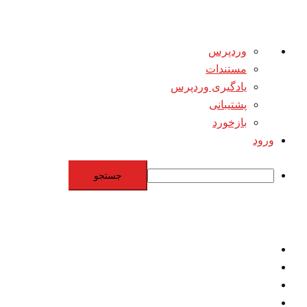
درباره
وردپرس
وردپرس
مستندات
یادگیری وردپرس
پشتیبانی
بازخورد
ورود
جستجو
Skip
to
content
اقتصاد
مقاومت
برنامه هسته‌اي
بنيادگرايي