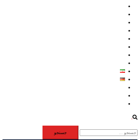
داخلي/ تاریخی
تروريسم
متخصصين
حقوق بشر
درباره ما
كليپها
اطلاعيه مطبوعاتي
خاورميانه
فارسی
Deutsch
Aktivität
Mitglieder
#12877 (بدون عنوان)
Search
جستجو
برای: