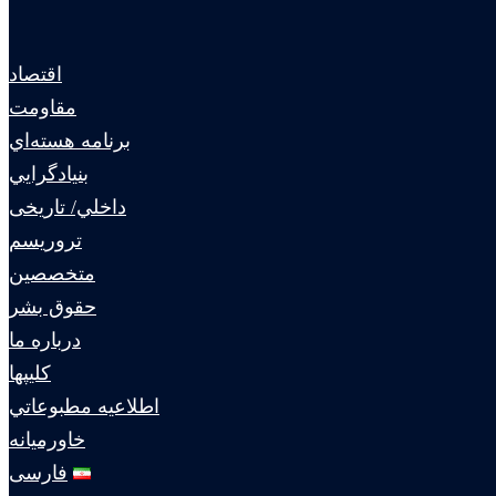
اقتصاد
مقاومت
برنامه هسته‌اي
بنيادگرايي
داخلي/ تاریخی
تروريسم
متخصصين
حقوق بشر
درباره ما
كليپها
اطلاعيه مطبوعاتي
خاورميانه
فارسی