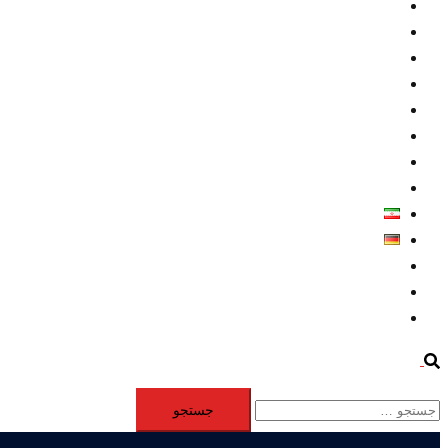
داخلي/ تاریخی
تروريسم
متخصصين
حقوق بشر
درباره ما
كليپها
اطلاعيه مطبوعاتي
خاورميانه
فارسی
Deutsch
Aktivität
Mitglieder
#12877 (بدون عنوان)
Search
جستجو
برای: