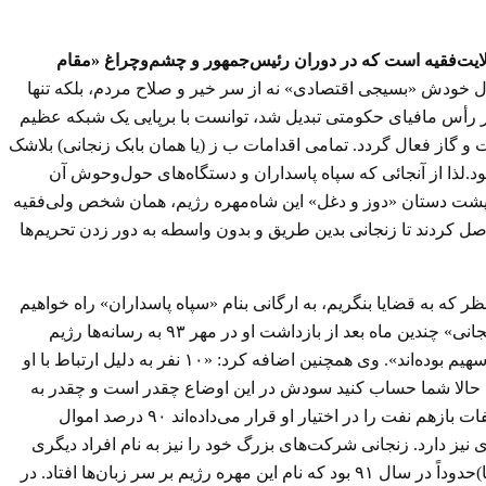
 ولایت‌فقیه است که در دوران رئیس‌جمهور و چشم‌وچراغ «مقام
بقول خودش «بسیجی اقتصادی» نه از سر خیر و صلاح مردم، بلکه تنها
د در رأس مافیای حکومتی تبدیل شد، توانست با برپایی یک شبکه عظیم
مینهٔ فروش نفت و گاز فعال گردد. تمامی اقدامات ب ز (یا همان بابک زنجانی) بلاشک
د.لذا از آنجائی که سپاه پاسداران و دستگاه‌های حول‌وحوش آن
ر پشت دستان «دوز و دغل» این شاه‌مهره رژیم، همان شخص ولی‌فقیه
ل کردند تا زنجانی بدین طریق و بدون واسطه به دور زدن تحریم‌ها
 که به قضایا بنگریم، به ارگانی بنام «سپاه پاسداران» راه خواهیم
برد که در این پرونده نقش ویژه‌ای را به عهده داشته است.امیرعباس سلطانی، نماینده مجلس حکومتی و عضو کمیته پیگیری پرونده «بابک زنجانی» چندین ماه بعد از بازداشت او در مهر ۹۳ به رسانه‌ها رژیم
گفت: «بسیاری از مقامات بلندپایه دولت احمدی‌نژاد ازجمله چند وزیر (من‌جمله وزیر دارایی، رئیس بانک مرکزی و وزیر نفت) در تخلفات وی سهیم بوده‌اند». وی همچنین اضافه کرد: «۱۰ نفر به دلیل ارتباط با او
شت هم ادامه دارد. زنجانی ۱۳ هزار میلیارد تومان بالا کشیده است، حالا شما حساب کنید سودش در این اوضاع چقدر است و چقدر به
کشور و مردم ضربه خورده است… زنجانی ۱۳ پرونده تخلف مالی داشته و شناسنامه جعلی استفاده می‌کرده است، متأسفانه باوجوداین تخلفات بازهم نفت را در اختیار او قرار می‌داده‌اند ۹۰ درصد اموال
، درواقع ۱۰ درصد اموالی که در ایران دارد صاحب دیگری نیز دارد. زنجانی شرکت‌های بزرگ خود را نیز به نام افراد دیگری
کرده و مدیرعاملان آن‌ها اشخاص دیگری هستند، با همین ترفند توانسته کار کند که نتوانیم این شرکت‌ها را مصادره کنیم». (دانشنامه ویکی‌پدیا)حدوداً در سال ۹۱ بود که نام این مهره رژیم بر سر زبان‌ها افتاد. در