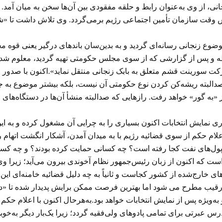
یجانی، از وی به‌عنوان رابط و حلقه مفقودی بین آن‌ها سخن به میان آم
وقت سازمان تأمین اجتماعی رژیم برمی‌گردد. وی تلاش داشت تا «شرک
وضوع زنجانی رسانه‌ای گردید و به بدین‌سان باندهای درگیر یعنی قوه م
ابطه و پس از گزارشی که از سوی مجلس حکومتی تهیه گردید، معلوم شد 
۱۳۸ شرکت را به مبلغ ۴ میلیارد یورو به شرکت سورینت قشم متعلق به بابک زنجانی منتقل نما
دالبته ریشه‌کن کردن نوع حکومتی آن نیست، بلکه بیشتر موضوع به جن
«به گور» خواهد رفت. رازهایی که صدالبته منشأ آن‌ها در دستگاه‌های م
ری نمایش انتخابات اکنون بسیاری را به چرایی آن مشغول کرده و به ا
لام حکم از سوی قضائیه رژیم با به میدان آمدن، آشکار انگشت اتهام را ب
که اکنون از زبان رئیس‌جمهور نظام آخوندی بیرون می‌آید؛ زیرا وی ب
 اولاً آن ۱۳ میلیارد و مابقی سرمایه‌های خارج‌شده از کشور کجاست و ثانیاً به چه دلیل ق
قیب مطرح می شود اما بهترین فرصت ممکن برایش پدیدار شده تا «دق د
به‌ویژه پس از نمایش انتخابات خواهد بود.به‌هرحال اکنون با اعلام ح
س عبرتی برای تمامی پادوهای ولی‌فقیه گردد؛ زیرا یک‌بار دیگر به‌خوبی