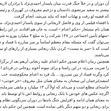
آن دوران و در خلأ جنگ قدرت میان پاسدار احمدی‌نژاد با برادران لار
بیشتر به سعید مرتضوی دادستان و دژخیم معروف در کهریزک و رئیس 
که قضیه لو رفت و نهایات آنچه که نباید می‌شد، انجام گرفت.
با افشاء فیلمی از وی و فاضل لاریجانی از سوی پاسدار احمدی‌نژاد، م
همان نام مستعار «حکم اعدام » است، به جان هم افتادند. در این ر
«سهام تأمین اجتماعی در 
می‌توان گفت که مسئله مقام معظم اساساً بر سر مبارزه با فساد و ص
است که با «سر به نیست» کردن بابک زنجانی بسیاری از رازهای او نیز 
می‌باشند.
همچنین زمان اعلام صدور حکم اعدام علیه زنجانی آن‌هم بعد از برگزا
را ضریب می‌زند. در این راستا و برای نمونه آخوند روحانی در فردای اع
اسفند)ترجمان این سخنان به معنای همان مثل معروف «خر خودتی» است 
خامنه‌ای مطلع است و می‌داند که
اگرچه عکس های خودش با بابک زنجانی و روابط اش با او توسط باند ر
به معنای همان ادامه و افزایش جنگ باندها در دوران سرنگونی نظام و 
برای زنجانی و دو متهم دیگر باقی نمانده است. همچنین این حکم باید در