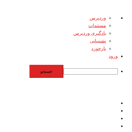
درباره
وردپرس
وردپرس
مستندات
یادگیری وردپرس
پشتیبانی
بازخورد
ورود
جستجو
Skip
to
content
اقتصاد
مقاومت
برنامه هسته‌اي
بنيادگرايي