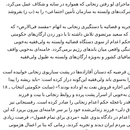
د. ماجرای لو رفتن زنجانی که همواره در سایه و شکاف عمل می‌کرد،
ت‌های وابسته به سازمان تأمین اجتماعی» را به (ب ز) بفروشد
جریه و قضائیه با دستگیری زنجانی به اتهام «مفسد فی‌الارض» که
که سعید مرتضوی تلاش داشته تا با دور زدن ارگان‌های حکومتی
ید».اکنون با صدور حکم اعدام از سوی دستگاه قضائیه وابسته به ولی‌فقیه به‌خوبی
گی واقعی میان باندهای رژیم برمی‌گردد. خامنه‌ای به‌خوبی واقف
افیای کشور و به‌ویژه ارگان‌های وابسته به طیول ولی‌فقیه
ین فرضیه که دستان آقازاده‌ها در پشت سناریوی زنجانی خوابیده است
ه‌سوی باند ولی‌فقیه این‌گونه دراز کرده است: «باید ریشه را پیدا
کرد وگرنه فساد از بین نمی‌رود… یک فرد به اعدام محکوم‌شده، خب پول‌های نفت کجا رفته است؟ چه کسانی حمایت کرده بودند؟ و چه کسانی اجازه فروش نفت به او داده بودند؟» (سایت حکومتی انتخاب ـ ۱۸
ه‌خوبی از اسرار پشت پرده و روابط زنجانی با بیت و فرزند
ضائیه خامنه‌ای این‌قدر باعجله حکم اعدام زنجانی را صادر کرده است. رفسنجانی نیز
لی» فرزند زندانی‌شده خود را بر سر خامنه‌ای بیرون بریزد که این
کم اعدام در دادگاه بدوی علیه «مردی برای تمام فصول»، فرصت زیادی
 مردم ایران دیدند و تجربه کردند، زمانی که بنا بر اعمال هژمونی