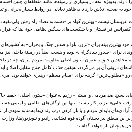
رند. به‌ویژه آنکه در بسیاری از زمینه‌ها مانند منطقه‌ای چنین احس
د به صحنه، تلاش دارد تا به‌ظاهر تعادلی در روابط بسیار بحرانی و تی
ربستان نیست» بهترین گواه بر «دست‌به‌عصا» راه رفتن ولی‌فقیه در زمی
نفرانس قزاقستان و یا شکست‌های سنگین نظامی حوثی‌ها که قرار بود «پ
خود بهترین بینه برای «ترور، بلوا و صدور جنگ و بحران» به کشورهای
ندی برای «صدور بنیادگرایی» بوده و هست.ایضاً در زمینهٔ داخلی نیز م
اهدین خلق به‌عنوان ستون اصلی مقاومت مردم ایران، چه در داخل و ی
دهای درونی آن بر می‌گردد، به‌یقین حذف کامل جناح مقابل اصلا و ابداً
‌رو «مطلوب‌ترین» گزینه برای «مقام معظم» رهبری خواهد بود، امری 
سپاه، بسیج ضد مردمی و امنیتی» رژیم به‌عنوان «ستون اصلی» حفظ حا
 آزادی‌های پایه‌ای مردم و یا باز کردن درب زندان‌ها به‌مثابه نمودی 
 این منطق نیز دستان آلوده قوه قضائیه، رادیو و تلویزیون‌ها، وزارت
داخل همچنان باز خواهد گذاشت.