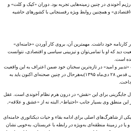
رژیم آخوندی در چنین زمینه‌هایی تجربه بود. دوران «کیک و کلت» و
«اقتصادی» و همچنین روابط ویژه رفسنجانی با کشورهای حاشیه
 کارنامه خود داشت. مهمترین آن، بروی کار آوردن «خامنه‌ای»
ت دید که او با تمامی‌توان و تیزبینی سیاسی و اقتصادی، نتوانست
یده است.
دبیر و امید» در تازه‌ترین سخنان خود ضمن اعتراف به این واقعیت
ازجمله گفت: «هاشمی یک شخصیت بزرگ در نظام ما بودند. جای خالی ایشان به نظر من هیچ‌وقت پر نمی‌شود». (خبرگزاری نیروی تروریستی قدس ۲۸ دی‌ماه ۱۳۹۵)به‌هرحال در چنین صحنه‌ای اکنون باید به
رداخت.
ال جایگزینی برای این «نقش» در درون هرم نظام آخوندی است. عقل
ر این منطق وی بسیار جانب «احتیاط», البته نه از «عشق و علاقه»,
یکی از شاهرگ‌های اصلی برای ادامه بقاء و حیات دیکتاتوری خامنه‌ای
 یا در زمینهٔ منطقه‌ای به‌ویژه در رابطه با عربستان، به‌خوبی نشان