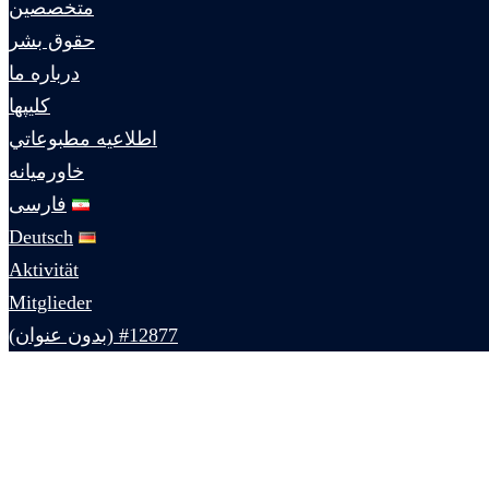
متخصصين
حقوق بشر
درباره ما
كليپها
اطلاعيه مطبوعاتي
خاورميانه
فارسی
Deutsch
Aktivität
Mitglieder
#12877 (بدون عنوان)