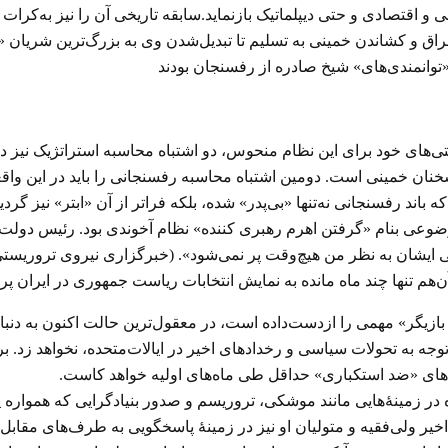
 اقتصادی و حتی دیپلماتیک بازنماید.سابقه تاریخی آن را نیز به‌کرات 
اق و کشاندن خمینی به تسلیم تا تبدیل‌شدن وی به بزرگ‌ترین شریان 
توانمندی‌های» شیخ صادره از رفسنجان بودند
‌های خود برای این نظام منحوس، دو اشتباه محاسبه استراتژیک نیز در
خنان خمینی است. دومین اشتباه محاسبه رفسنجانی را باید در این واقعی
اند رفسنجانی نه‌تنها «بی‌پدر» شده، بلکه فراتر از آن «ابتر» نیز گرد
عی بنام «گرفتن اهرم رهبری کننده» نظام آخوندی بود. رئیس دولت «ت
آن‌هم تنها چند ماه مانده به نمایش انتخابات ریاست جمهوری در ایران پ
ازیگر» مهمی را ازدست‌داده است، در معقول‌ترین حالت اکنون به دنب
وجه به تحولات سیاسی و رخدادهای اخیر در ایالات‌متحده، نخواهد زد. ب
» های «ضد استکباری» حداقل طی ماه‌های اولیه خواهد کاست.
 در زمینهٔ‌هایی مانند موشکی، تروریسم و صدور بنیادگرایی که همواره 
خیر ولی‌فقیه و متولیان او نیز در زمینهٔ پاسخگویی به طرف‌های مقابل و