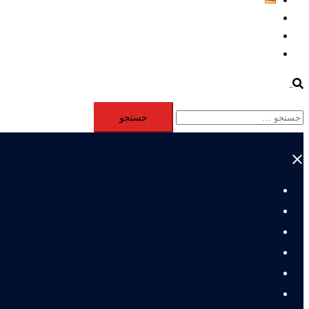
Aktivität
Mitglieder
#12877 (بدون عنوان)
Search
جستجو
برای:
Close
menu