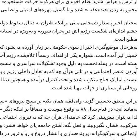
از ترس و هراس شدید نظام آخوندی برای هرگونه حرکت «نسنجیده» را دا
مجبور به زدن «دنده‌عقب» شده و با گسیل مهره‌های امنیتی و نظامی خو
سخنان اخیر پاسدار شمخانی مبنی بر آنکه «ایران به دنبال سقوط دولت ع
چشم اندازه‌ای شکست رژیم اش در بحران سوریه و به‌ویژه در آستانه ک
مطلع است.
به‌هرحال موضع‌گیری اخیر از سوی حکومتی بر زبان آورده می‌شود که 
خمینی نیز آمده است، همواره یکی از اهداف رسماً اعلام‌شده رژیم آخو
بسته است. در وهله نخست به دلیل وجود تشکیلات سراسری و منسجم مج
آوردن عنصر اجتماعی و در ثانی هرآن چه که به تعادل داخلی رژیم و بان
نیست، اما یک جناح منکوب شده و تحت کنترل درآمده و همچنین دنباله
روحانی از بسیاری از جهات مهیا شده است.
بر این منطق نخستین گزینه ولی‌فقیه همان تکیه بر بسیج نیروهای «
به‌مانند آنچه در قیام سال ۸۸ به وقوع پیوست و مضافاً بر اینکه دیگر «رفسنجانی» نیز در کار نیست، تنها این ارگان‌های نظامی و امنیتی هستند که در نهایت حافظ «تاج و تحت» خامنه‌ای خواهند بود.
لذا می‌توان پیش‌بینی کرد که خامنه‌ای هرآن چه که به نیروی اجتماعی،
سرکوب، فشار، بگیروببند و قفل نگه‌داشتن جامعه پای خواهد فشرد و بر
ارتجاعی و سرکوبگرانه، پرونده‌سازی و انتشار دروغ و ریا و ترور در 