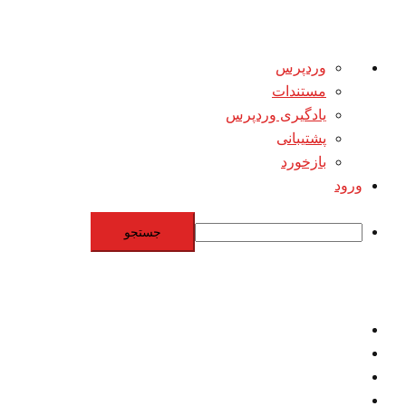
درباره
وردپرس
وردپرس
مستندات
یادگیری وردپرس
پشتیبانی
بازخورد
ورود
جستجو
Skip
to
content
اقتصاد
مقاومت
برنامه هسته‌اي
بنيادگرايي