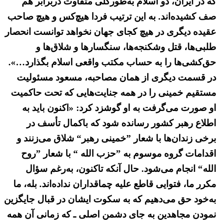
كه در ایران، دو اسلام به‌طورکلی متفاوت دربرابر هم
صف کشیده‌اند. به این ترتیب فردا هیچ‌كس و هیچ صاحب
عقیده دیگری در هیچ كجای جهان نخواهد توانست انحصار
طلبی‌ها، قتل وشكنجه‌ها، سنگسارها و شلاق‌ها و
حق‌کشی‌ها را به حساب مكتب واقعی اسلام بگذارد…».
در قسمت دیگری از همان مصاحبه، مسعود مسئولیت
مستقیم خمینی را در همه جنایت‌هایی که تحت حاکمیت
او صورت می‌گرفت به‌ او گوشزد کرد: «اكنون باید به
اطلاع رهبر كشور رسانده شود كه باكمال تأسف در
برخی زندان‌ها با شعار ”خمینی رهبر“ شلاق می‌زنند و
اقدامات گروه موسوم به ”حزب الله “ با شعار ”روح
الله“ انجام می‌شود. حال آنكه تاكنون، به‌رغم سؤال
مكرر ما، فتوایی قاطع علیه چماقداران نداده‌اند. بله، ما
به‌خود حق می‌دهیم كه به سكوت ایشان در قبال جایگزین
نمودن مجاهدین به جای دشمن اصلی ـ كه زمانی آن همه