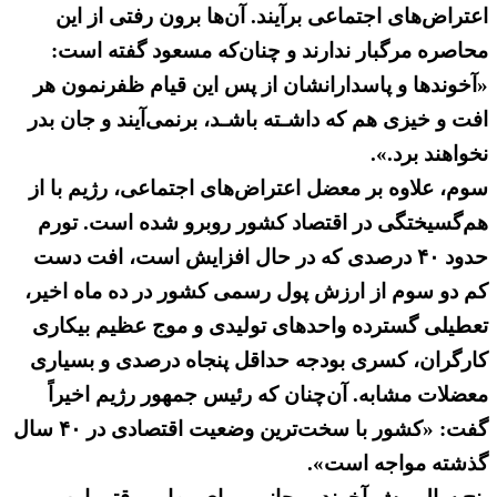
اعتراض‌های اجتماعی برآیند. آن‌ها برون رفتی از این
محاصره مرگبار ندارند و چنان‌که مسعود گفته است:‌
«ﺁﺧﻮﻧﺪﻫﺎ ﻭ ﭘﺎﺳﺪﺍﺭﺍﻧﺸﺎﻥ ﺍﺯ ﭘﺲ این قیام ﻇﻔﺮنمون هر
افت ﻭ خیزی هم که ﺩﺍﺷـﺘﻪ ﺑﺎﺷـﺪ، ﺑﺮنمی‌آیند ﻭ جان بدر
نخواهند برد.».
سوم، علاوه بر معضل اعتراض‌های اجتماعی،‌ رژیم با از
هم‌گسیختگی در اقتصاد کشور روبرو شده است. تورم
حدود ۴۰ درصدی که در حال افزایش است، افت دست
کم دو سوم از ارزش پول رسمی کشور در ده ماه اخیر،
تعطیلی گسترده واحدهای تولیدی و موج عظیم بیکاری
کارگران، کسری بودجه حداقل پنجاه درصدی و بسیاری
معضلات مشابه. آن‌چنان که رئیس جمهور رژیم اخیراً
گفت:‌ «کشور با سخت‌ترین وضعیت اقتصادی در ۴۰ سال
گذشته مواجه است».