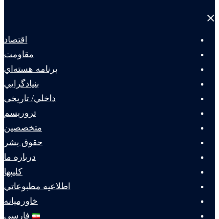
Close
menu
اقتصاد
مقاومت
برنامه هسته‌اي
بنيادگرايي
داخلي/ تاریخی
تروريسم
متخصصين
حقوق بشر
درباره ما
كليپها
اطلاعيه مطبوعاتي
خاورميانه
فارسی