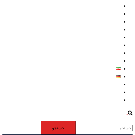
داخلي/ تاریخی
تروريسم
متخصصين
حقوق بشر
درباره ما
كليپها
اطلاعيه مطبوعاتي
خاورميانه
فارسی
Deutsch
Aktivität
Mitglieder
#12877 (بدون عنوان)
Search
جستجو
برای: