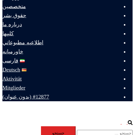
متخصصين
حقوق بشر
درباره ما
كليپها
اطلاعيه مطبوعاتي
خاورميانه
فارسی
Deutsch
Aktivität
Mitglieder
#12877 (بدون عنوان)
Toggle
Search
جستجو
menu