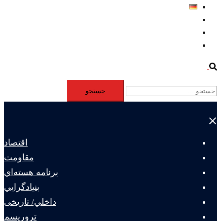
Deutsch
Aktivität
Mitglieder
#12877 (بدون عنوان)
Search
جستجو
برای:
Close
menu
اقتصاد
مقاومت
برنامه هسته‌اي
بنيادگرايي
داخلي/ تاریخی
تروريسم