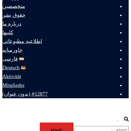
متخصصين
حقوق بشر
درباره ما
كليپها
اطلاعيه مطبوعاتي
خاورميانه
فارسی
Deutsch
Aktivität
Mitglieder
#12877 (بدون عنوان)
Toggle
Search
جستجو
menu