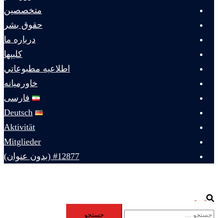
متخصصين
حقوق بشر
درباره ما
كليپها
اطلاعيه مطبوعاتي
خاورميانه
فارسی
Deutsch
Aktivität
Mitglieder
#12877 (بدون عنوان)
Toggle
Search
جستجو
menu