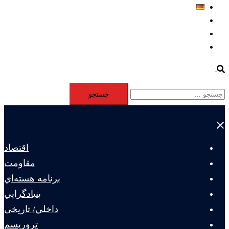
Deutsch
Aktivität
Mitglieder
#12877 (بدون عنوان)
Search
جستجو
برای:
Close
menu
اقتصاد
مقاومت
برنامه هسته‌اي
بنيادگرايي
داخلي/ تاریخی
تروريسم