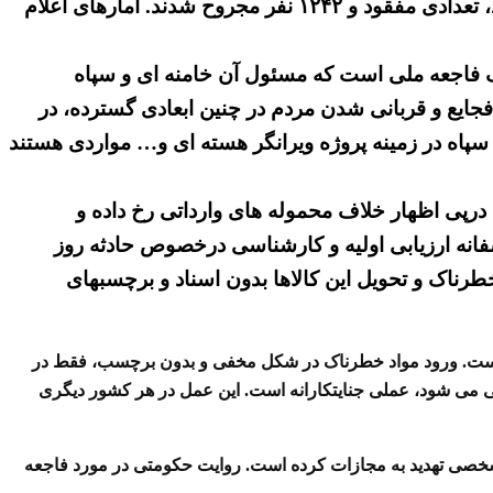
در فاجعه دردناک روز شنبه ۶ اردیبهشت در بندرعباس دهها کارگر (۴۰ نفر تا عصر روز یکشنبه ۷ اردیبهشت) جان باختند، تعدادی مفقود و ۱۲۴۲ نفر مجروح شدند. آمارهای اعلام
 ایران، باید گفت که اتفاق شنبه ۶ اردیبهشت در بندرعباس یک فاجعه ملی است که مسئول آن خامنه ای و سپاه
فجایع و قربانی شدن مردم در چنین ابعادی گسترده، در
 سپاه در زمینه پروژه ویرانگر هسته ای و… مواردی هستند
پی اظهار خلاف محموله ‌های وارداتی رخ داده و
انه ارزیابی اولیه و کارشناسی درخصوص حادثه روز
رناک و تحویل این کالا‌ها بدون اسناد و برچسبهای
ه است. ورود مواد خطرناک در شکل مخفی و بدون برچسب، فقط در
 می شود، عملی جنایتکارانه است. این عمل در هر کشور دیگری
شخصی تهدید به مجازات کرده است. روایت حکومتی در مورد فاجعه