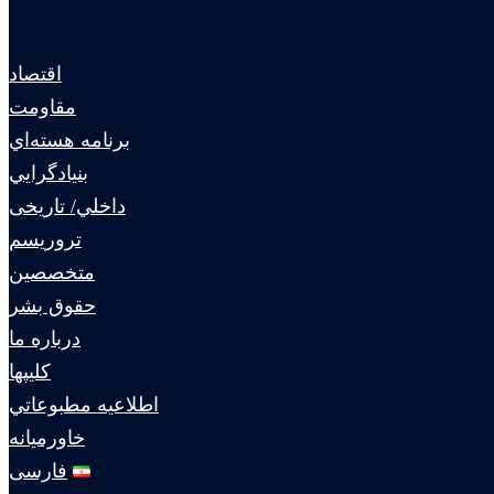
اقتصاد
مقاومت
برنامه هسته‌اي
بنيادگرايي
داخلي/ تاریخی
تروريسم
متخصصين
حقوق بشر
درباره ما
كليپها
اطلاعيه مطبوعاتي
خاورميانه
فارسی