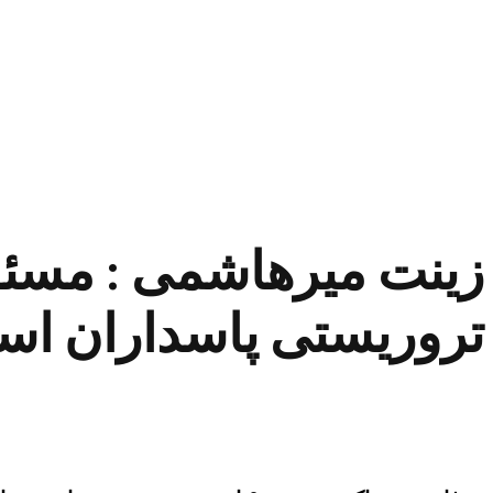
زینت میرهاشمی : مسئول
تروریستی پاسداران ا