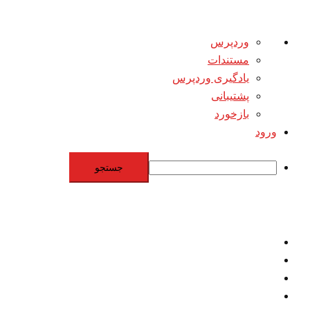
درباره
وردپرس
وردپرس
مستندات
یادگیری وردپرس
پشتیبانی
بازخورد
ورود
جستجو
Skip
to
content
اقتصاد
مقاومت
برنامه هسته‌اي
بنيادگرايي