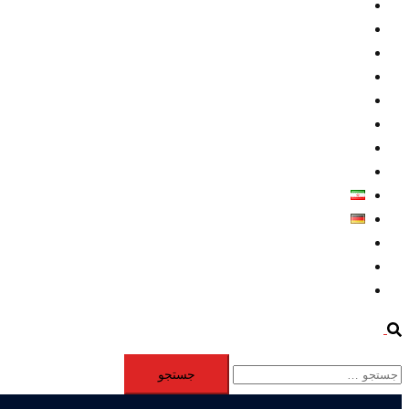
داخلي/ تاریخی
تروريسم
متخصصين
حقوق بشر
درباره ما
كليپها
اطلاعيه مطبوعاتي
خاورميانه
فارسی
Deutsch
Aktivität
Mitglieder
#12877 (بدون عنوان)
Search
جستجو
برای: