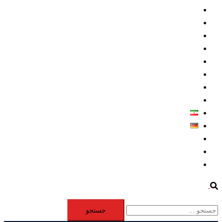
داخلي/ تاریخی
تروريسم
متخصصين
حقوق بشر
درباره ما
كليپها
اطلاعيه مطبوعاتي
خاورميانه
فارسی
Deutsch
Aktivität
Mitglieder
#12877 (بدون عنوان)
Search
جستجو
برای: