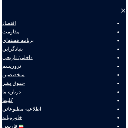
Close
menu
اقتصاد
مقاومت
برنامه هسته‌اي
بنيادگرايي
داخلي/ تاریخی
تروريسم
متخصصين
حقوق بشر
درباره ما
كليپها
اطلاعيه مطبوعاتي
خاورميانه
فارسی