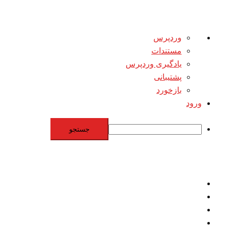
درباره
وردپرس
وردپرس
مستندات
یادگیری وردپرس
پشتیبانی
بازخورد
ورود
جستجو
Skip
to
content
اقتصاد
مقاومت
برنامه هسته‌اي
بنيادگرايي