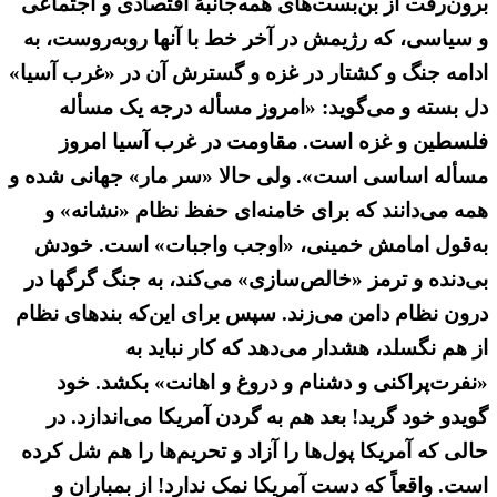
برون‌رفت از بن‌بست‌های همه‌جانبهٔ اقتصادی و اجتماعی
و سیاسی، که رژیمش در آخر خط با آنها روبه‌روست، به
ادامه جنگ و کشتار در غزه و گسترش آن در «غرب آسیا»
دل بسته و می‌گوید: «امروز مسأله درجه یک مسأله
فلسطین و غزه است. مقاومت در غرب آسیا امروز
مسأله اساسی است». ولی حالا «سر مار» جهانی شده و
همه می‌دانند که برای خامنه‌ای حفظ نظام «نشانه» و
به‌قول امامش خمینی، «اوجب واجبات» است. خودش
بی‌دنده و ترمز «خالص‌سازی» می‌کند، به جنگ گرگها در
درون نظام دامن می‌زند. سپس برای این‌که بندهای نظام
از هم نگسلد، هشدار می‌دهد که کار نباید به
«نفرت‌پراکنی و دشنام و دروغ و اهانت» بکشد. خود
گویدو خود گرید! بعد هم به گردن آمریکا می‌اندازد. در
حالی که آمریکا پول‌ها را آزاد و تحریم‌ها را هم شل کرده
است. واقعاً که دست آمریکا نمک ندارد! از بمباران و