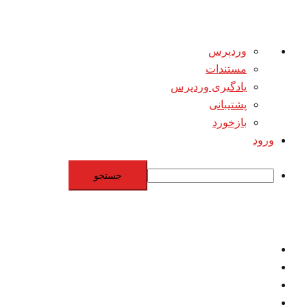
درباره
وردپرس
وردپرس
مستندات
یادگیری وردپرس
پشتیبانی
بازخورد
ورود
جستجو
Skip
to
content
اقتصاد
مقاومت
برنامه هسته‌اي
بنيادگرايي