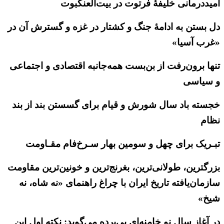
امیددرمانی خلیفهٔ فرتوت در بیت‌العنکبوت
دل بستن به ادامهٔ جنگ و کشتار در غزه و گسترش آن در
«غرب آسیا»
تنها برون‌رفت از بن‌بست همه‌جانبه اقتصادی و اجتماعی
و سیاسی
خجسته باد سال شورش و قیام برای گسستن بند از بند
نظام
تبـریک برای چهل و سومین بهار سـرخ‌فام مقـاومت
بزرگترین، طولانی‌ترین، بغرنج‌ترین و خونین‌ترین مقاومت
سازمان‌یافته تاریخ ایران با چراغ راهنمای «نه شاه، نه
شیخ»
در آغاز سال نو خامنه‌ای بی‌پرده می‌گوید: نکته اول این