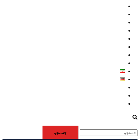
داخلي/ تاریخی
تروريسم
متخصصين
حقوق بشر
درباره ما
كليپها
اطلاعيه مطبوعاتي
خاورميانه
فارسی
Deutsch
Aktivität
Mitglieder
#12877 (بدون عنوان)
Search
جستجو
برای: