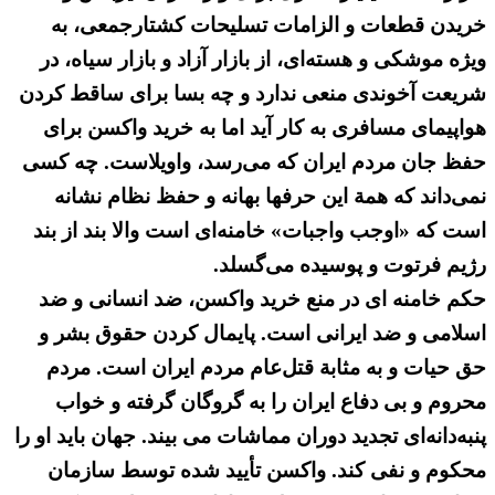
خریدن قطعات و الزامات تسلیحات كشتارجمعی، به
ویژه موشكی و هسته‌ای، از بازار آزاد و بازار سیاه، در
شریعت آخوندی منعی ندارد و چه بسا برای ساقط كردن
هواپیمای مسافری به كار آید اما به خرید واكسن برای
حفظ جان مردم ایران كه می‌رسد، واویلاست. چه كسی
نمی‌داند كه همة این حرفها بهانه و حفظ نظام نشانه
است كه «اوجب واجبات» خامنه‌ای است والا بند از بند
رژیم فرتوت و پوسیده می‌گسلد.
حكم خامنه ای در منع خرید واكسن، ضد انسانی و ضد
اسلامی و ضد ایرانی است. پایمال كردن حقوق بشر و
حق حیات و به مثابة قتل‌عام مردم ایران است. مردم
محروم و بی دفاع ایران را به گروگان گرفته و خواب
پنبه‌دانه‌ای تجدید دوران مماشات می بیند. جهان باید او را
محكوم و نفی كند. واكسن تأیید شده توسط سازمان