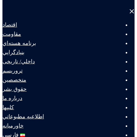
Close
menu
اقتصاد
مقاومت
برنامه هسته‌اي
بنيادگرايي
داخلي/ تاریخی
تروريسم
متخصصين
حقوق بشر
درباره ما
كليپها
اطلاعيه مطبوعاتي
خاورميانه
فارسی