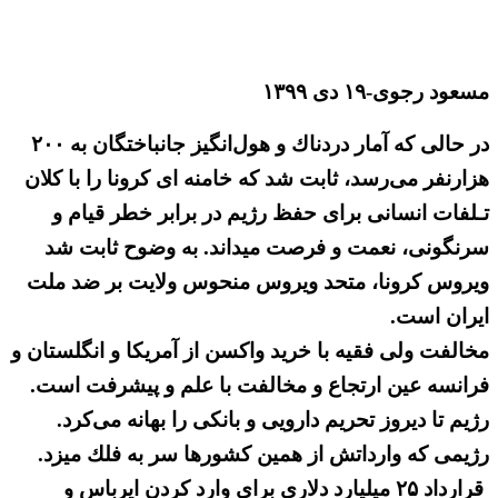
مسعود رجوی-۱۹ دی ۱۳۹۹
در حالی كه آمار دردناك و هول‌انگیز جانباختگان به ۲۰۰
هزارنفر می‌رسد، ثابت شد كه خامنه ای كرونا را با كلان
تـلفات انسانی برای حفظ رژیم در برابر خطر قیام و
سرنگونی، نعمت و فرصت میداند. به وضوح ثابت شد
ویروس كرونا، متحد ویروس منحوس ولایت بر ضد ملت
ایران است.
مخالفت ولی فقیه با خرید واكسن از آمریكا و انگلستان و
فرانسه عین ارتجاع و مخالفت با علم و پیشرفت است.
رژیم تا دیروز تحریم دارویی و بانكی را بهانه می‌كرد.
رژیمی كه وارداتش از همین كشورها سر به فلك میزد.
قرارداد ۲۵ میلیارد دلاری برای وارد كردن ایرباس و