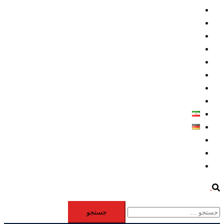
داخلي/ تاریخی
تروريسم
متخصصين
حقوق بشر
درباره ما
كليپها
اطلاعيه مطبوعاتي
خاورميانه
فارسی
Deutsch
Aktivität
Mitglieder
#12877 (بدون عنوان)
Search
جستجو
برای: