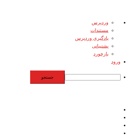
درباره
وردپرس
وردپرس
مستندات
یادگیری وردپرس
پشتیبانی
بازخورد
ورود
جستجو
Skip
to
content
اقتصاد
مقاومت
برنامه هسته‌اي
بنيادگرايي