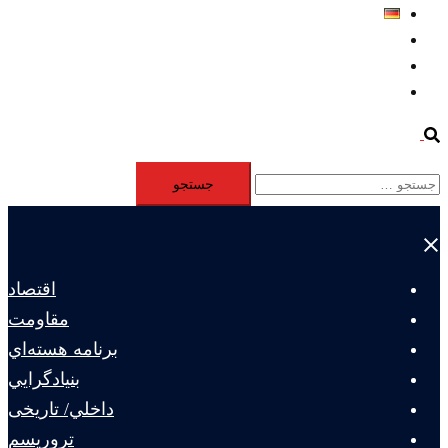
Deutsch
Aktivität
Mitglieder
#12877 (بدون عنوان)
Search
جستجو
برای:
Close
menu
اقتصاد
مقاومت
برنامه هسته‌اي
بنيادگرايي
داخلي/ تاریخی
تروريسم