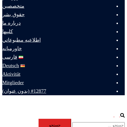
متخصصين
حقوق بشر
درباره ما
كليپها
اطلاعيه مطبوعاتي
خاورميانه
فارسی
Deutsch
Aktivität
Mitglieder
#12877 (بدون عنوان)
Toggle
Search
جستجو
menu