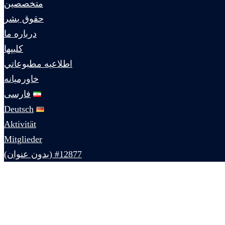
متخصصين
حقوق بشر
درباره ما
كليپها
اطلاعيه مطبوعاتي
خاورميانه
فارسی
Deutsch
Aktivität
Mitglieder
#12877 (بدون عنوان)