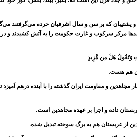
ق و جلاد قرن این است که: بگیر، ببند، بکش، گور خود کنی
پشتیبان که بر سن و سال اشرفیان خرده می‌گرفتند می‌گویی
رانی که فقط دیروز بیش از تمام قیام دیماه ۹۶، صدها مرکز سرکوب و غارت حکومت را
َتَقُولُ هَلْ مِن مَّزِیدٍ
این هم هست.
نار مجاهدین و مقاومت ایران گذشته را با آینده درهم آمیزد 
هدین از عربستان هم به برگ سوخته تبدیل شده.