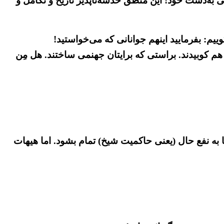
 به‌دست خود! این منطق خدشه‌ناپذیر تاریخ و تکامل و
م: بفرمایید اینهم جوانانی که می‌خواستید!
 به آتش کشیدند و در هم کوبیدند. براستی که برایتان جهنمی ساختند. هل مِن
تا به نفع حال (یعنی حاکمیت شیخ) تمام بشود. اما هیهات