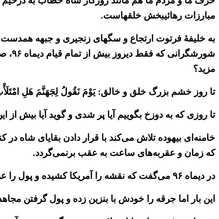
حرف ما و مردم ما هم مانند روزگار شاه خطاب به دژخیم خل
مبارزات رهائیبخش خلقهاست.
به خلیفهٔ فرتوت ارتجاع و سگهای زنجیری و جبهه همدست و 
شورشگ
مزید؟
تا روز خشم بزرگ خلق و خالق: یَوْمَ نَقُولُ لِجَهَنَّمَ هَلِ امْتَلَأْتِ و
تا روزی که به دوزخ بگوییم آیا پر شدی و گوید آیا بیش از 
خامنه‌ای بیهوده تلاش می‌کند با قرار دادن بقایای شاه در ک
که زمان و عقربه‌های ساعت به عقب برنمی‌گردد.
در دیماه ۹۶ می‌گفت که نقشه را آمریکا کشیده و پول را عربستان داده و اجرا بر عهده مجاهدین است.
این بار اما جرقه را خودش با بنزین زده و پول گرفتن مجا