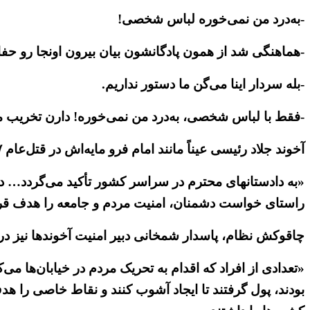
-به‌درد من نمی‌خوره لباس شخصی!
-هماهنگی شد از همون پادگانشون بیان بیرون اونجا رو حفا
-بله سردار اینا می‌گن ما دستور نداریم.
-فقط با لباس شخصی، به‌درد من نمی‌خوره! دارن تخریب می
آخوند جلاد رئیسی عیناً مانند امام فرو مایه‌اش در قتل‌عام ۶۷در برابر ” ضد انقلاب“ نسخهٔ ” قاطعیت “ می‌پیچد و می‌گوید:
«به دادستانهای محترم در سراسر کشور تأکید می‌گردد… در ب
راستای خواست دشمنان، امنیت مردم و جامعه را هدف قرار د
چاقوکش نظام، پاسدار شمخانی دبیر امنیت آخوندها نیز د
«تعدادی از افراد که اقدام به تحریک مردم در خیابان‌ها م
بودند، پول گرفتند تا ایجاد آشوب کنند و نقاط خاصی را هد