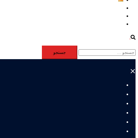
Aktivität
Mitglieder
#12877 (بدون عنوان)
Search
جستجو
برای:
Close
menu