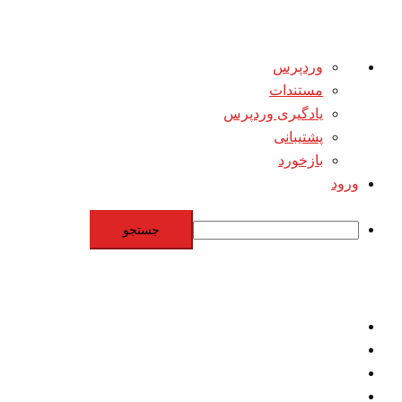
درباره
وردپرس
وردپرس
مستندات
یادگیری وردپرس
پشتیبانی
بازخورد
ورود
جستجو
Skip
to
content
اقتصاد
مقاومت
برنامه هسته‌اي
بنيادگرايي