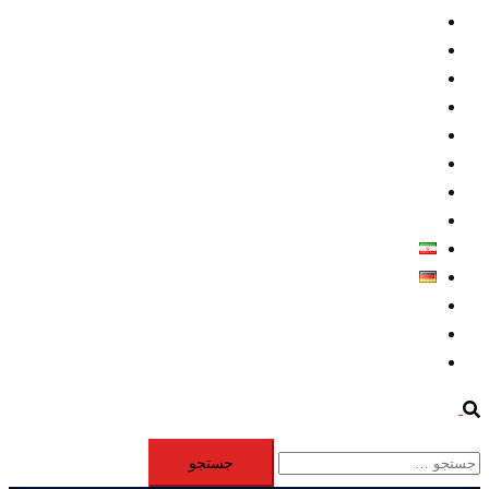
داخلي/ تاریخی
تروريسم
متخصصين
حقوق بشر
درباره ما
كليپها
اطلاعيه مطبوعاتي
خاورميانه
فارسی
Deutsch
Aktivität
Mitglieder
#12877 (بدون عنوان)
Search
جستجو
برای: