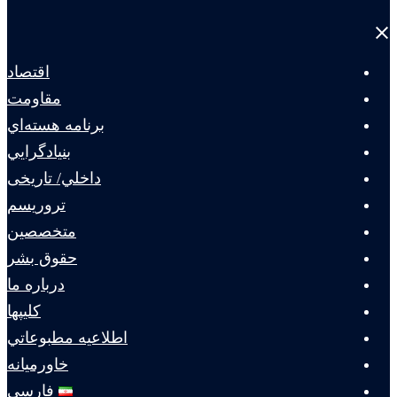
Close
menu
اقتصاد
مقاومت
برنامه هسته‌اي
بنيادگرايي
داخلي/ تاریخی
تروريسم
متخصصين
حقوق بشر
درباره ما
كليپها
اطلاعيه مطبوعاتي
خاورميانه
فارسی