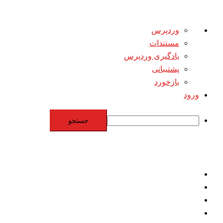
درباره
وردپرس
وردپرس
مستندات
یادگیری وردپرس
پشتیبانی
بازخورد
ورود
جستجو
Skip
to
content
اقتصاد
مقاومت
برنامه هسته‌اي
بنيادگرايي