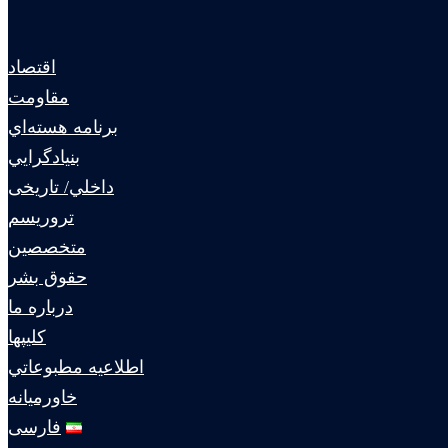
اقتصاد
مقاومت
برنامه هسته‌اي
بنيادگرايي
داخلي/ تاریخی
تروريسم
متخصصين
حقوق بشر
درباره ما
كليپها
اطلاعيه مطبوعاتي
خاورميانه
فارسی