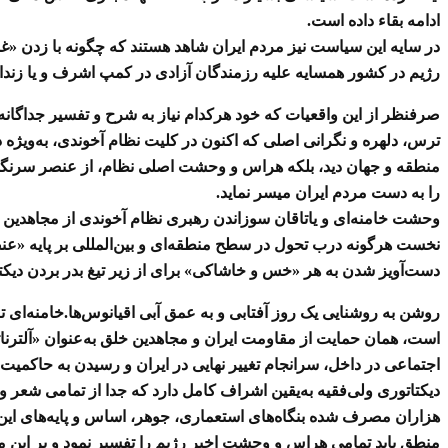
ادامه بقاء داده است
.
در سایه این سیاست نیز مردم ایران شاهد هستند که چگونه با زدن «غل
رژیم در کشور همسایه علیه رزمندگان آزادی در کمپ اشرف و یا زندان
صرفنظر از این واقعیات که خود هرکدام نیاز به شرح و تفسیر جداگان
ترس، دلهره و نگرانی اصلی که اکنون در کلیت نظام آخوندی، به‌ویژه در
منطقه و جهان دید، بلکه هراس و وحشت اصلی نظام، از عنصر سرنگون 
را به دست مردم ایران میسر نماید
.
وحشت خامنه‌ای و یاتاقان سوزاندن رهبری نظام آخوندی از مجاهدین 
نخست هرگونه درب تحول در سطح منطقه‌ای و بین‌المللی بر پایه «عنص
دست‌آویز شدن به هر «خس و خاشاکی» برای از زیر تیغ بدر بردن دیکتا
روشن به روشنایی یک روز آفتابی و به عمق آبی اقیانوس‌ها.خامنه‌ای ت
است، همان حمایت از مقاومت ایران و مجاهدین خلق به‌عنوان «آلترنات
اجتماعی در داخل، سرانجام تغییر نهایی در ایران و رسیدن به حاکمیت 
دیکتاتوری ولی‌فقیه به‌یقین اشراف کامل دارد که جدا از تمامی شعر 
هزاران مصرف شده بنگاه‌های استعماری، جوهر، اساس و پایه‌های این ت
منطق باید تمامی هراس و وحشت اخیر رژیم را تفسیر نمود و بر این منط