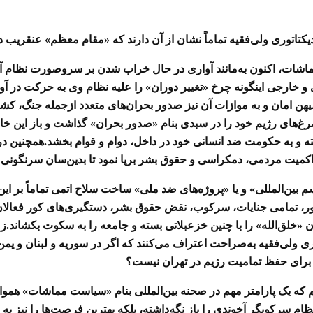
دیکتاتوری ولی‌فقیه تماماً نشان از آن دارند که «مقام معظم» عنقریب
اشات، اکنون به‌مانند آواری در حال خراب شدن بر سروصورت نظام آخ
 و خارجی اینگونه چرخ «تغییر دوران» را علیه نظام وی به حرکت در 
امان و به موازات آن نیز صدور بحران‌های متعدد ازجمله جنگ، کشتا
‌مرغ‌های رژیم خود را در سبدی بنام «صدور بحران» گذاشت و باز این خام
ته و به حکومت ضد انسانی خود در داخل، دوام و قوام بخشد.همچنین د
کمیت مردمی، دمکراسی و حقوق بشر برپا نمود تا بدین‌سان سرنگونی نظ
 بین‌المللی» و یا
«پروژه‌های ضد ملی» ساخت سلاح اتمی تماماً بر ای
کشور، تمامی جنایات، سرکوب، نقض حقوق بشر، دستگیری‌های کور فعال
ن «خلق‌الله» را با چنین خزعبلاتی بسته و جامعه را به سکوت بکشاند.ز
ری ولی‌فقیه به‌صراحت اعتراف می‌کنند که اگر در سوریه و لبنان و یمن
» برای حفظ تمامیت رژیم در تهران نیست؟
ابیم که یک پارامتر مهم در صحنه بین‌المللی بنام «سیاست مماشات» ه
 سرکوبگر آخوندی را باز نگه‌داشته، بلکه بهترین فرصت‌ها را نیز به ل