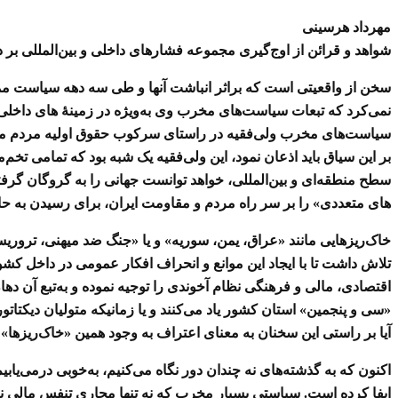
مهرداد هرسینی
شواهد و قرائن از اوج‌گیری مجموعه فشارهای داخلی و بین‌المللی بر 
سخن از واقعیتی است که براثر انباشت آنها و طی سه دهه سیاست مم
نمی‌کرد که تبعات سیاست‌های مخرب وی به‌ویژه در زمینهٔ های داخلی
سیاست‌های مخرب ولی‌فقیه در راستای سرکوب حقوق اولیه مردم میهن 
بر این سیاق باید اذعان نمود، این ولی‌فقیه یک شبه بود که تمامی تخم
سطح منطقه‌ای و بین‌المللی، خواهد توانست جهانی را به گروگان گرف
های متعددی» را بر سر راه مردم و مقاومت ایران، برای رسیدن به حا
خاک‌ریزهایی مانند «عراق، یمن، سوریه» و یا «جنگ ضد میهنی، تروریسم
تلاش داشت تا با ایجاد این موانع و انحراف افکار عمومی در داخل 
اقتصادی، مالی و فرهنگی نظام آخوندی را توجیه نموده و به‌تبع آن دها
«سی و پنجمین» استان کشور یاد می‌کنند و یا زمانیکه متولیان دیکتاتو
آیا بر راستی این سخنان به معنای اعتراف به وجود همین «خاک‌ریزها
اکنون که به گذشته‌های نه چندان دور نگاه می‌کنیم، به‌خوبی درمی‌ی
ایفا کرده است. سیاستی بسیار مخرب که نه تنها مجاری تنفس مالی نظام