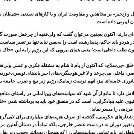
 و زنجیر
» بر مجاهدین و مقاومت ایران و با کارهای تصنعی «شیطان س
 لیبرتی داده است.
ه‌ای دارند، اکنون به‌یقین می‌توان گفت که ولی‌فقیه از چرخش صورت
 هردو باند حاکم، پدیدارشده است را به‌یقین نباید تنها در تغییر سیا
طلب داخلی است؛ یعنی همان نیرویی که این رژیم را به این «خاک سی
خلق «بی‌سلاح
» که اکنون از بام تا شام به مشغله فکری و عملی ولی‌فقی
ر» داخلی می‌چرخد و لا غیر.هوچیگری‌های اخیر باندهای توسری‌خورده 
توری خامنه‌ای نیز، آنهم درست زمانیکه رژیم زیر تیغ و ضرب جامعه ب
لاش دارد تا مانع از آن شود که سیاست‌های بین‌المللی در راستای منا
یوی علیه بنیادگرایی» است که در منطق خود باید به برداشته شدن «خا
مردمی را میسر نماید.
و شعارهای حکومتی، گذشته از صرف هزینه‌های میلیاردی برای لابی‌گری
غییر دوران نه در دست عنصر خارجی، بلکه تماماً در دستان آهنین مردم
ق نیز باید تمامی سیاست‌هایی را که همچنان به‌مانند «چوب زیر بغل» 