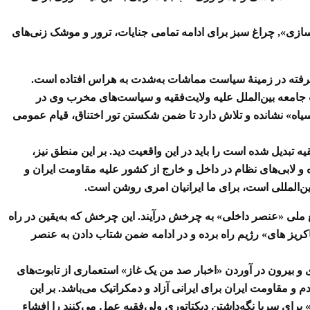
ازی», چراغ سبز برای ادامه تمامی جنایات، ترور و موشک زنی‌های
 گرفته در زمینهٔ سیاست مماشات به‌شدت به هراس افتاده است.
ست جامعه بین‌الملل علیه ولایت‌فقیه و سیاست‌های مخرب وی در
اه» نشانده و تلاش دارد تا ضمن شکستن تور اختناق، قیام عمومی
ه تبدیل شده است را باید در این واقعیت دید. بر این منطق نیز،
و لابی‌های نظام در داخل و خارج از کشور علیه مقاومت ایران و
ین‌المللی است، برای ما ایرانیان امری روشن است.
فع ملی «عنصر داخلی
» به چرخش درآیند. این چرخش که به‌یقین در راه
کریز های» رژیم راه برده و در ادامه ضمن شتاب دادن به عنصر
 و بیرون در آوردن «اخبار صد من یک غاز» استعماری از تابوت‌های
 و مقاومت ایران برای ایرانی آزاد و دمکراتیک می‌باشد
. بر این
برای سرپا نگه‌داشتن دیکتاتوری ولی‌فقیه عمل می‌کنند را افشاء