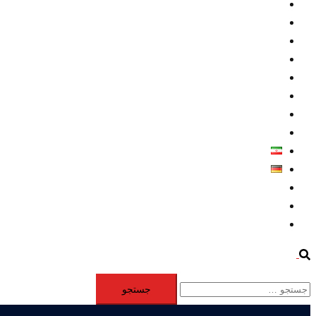
داخلي/ تاریخی
تروريسم
متخصصين
حقوق بشر
درباره ما
كليپها
اطلاعيه مطبوعاتي
خاورميانه
فارسی
Deutsch
Aktivität
Mitglieder
#12877 (بدون عنوان)
Search
جستجو
برای: