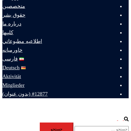
متخصصين
حقوق بشر
درباره ما
كليپها
اطلاعيه مطبوعاتي
خاورميانه
فارسی
Deutsch
Aktivität
Mitglieder
#12877 (بدون عنوان)
Toggle
Search
جستجو
menu