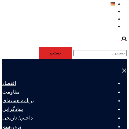
Deutsch
Aktivität
Mitglieder
#12877 (بدون عنوان)
Search
جستجو
برای:
Close
menu
اقتصاد
مقاومت
برنامه هسته‌اي
بنيادگرايي
داخلي/ تاریخی
تروريسم