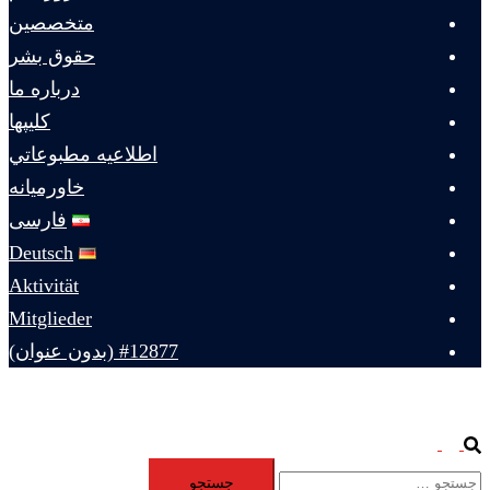
متخصصين
حقوق بشر
درباره ما
كليپها
اطلاعيه مطبوعاتي
خاورميانه
فارسی
Deutsch
Aktivität
Mitglieder
#12877 (بدون عنوان)
Toggle
Search
جستجو
menu