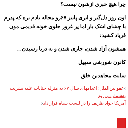
چرا هیچ خبری ازشون نیست؟
اون روز دل‌گیر و ابری پاییز ۶۷رو محاله یادم بره که پدرم
با چِشای اشک بار اما پر غرور جلوی خونه قدیمی مون
فریاد کشید:
همشون آزاد شدن، جاری شدن و به دریا رسیدن…
کانون شورشی سهیل
سایت مجاهدین خلق
Post
عفو بین‌الملل: اعدامهای سال ۶۷ به منزله‌ جنایات علیه بشریت
navigation
به‌شمار می‌رود
آمریکا جواد ظریف را در لیست سیاه قرار داد