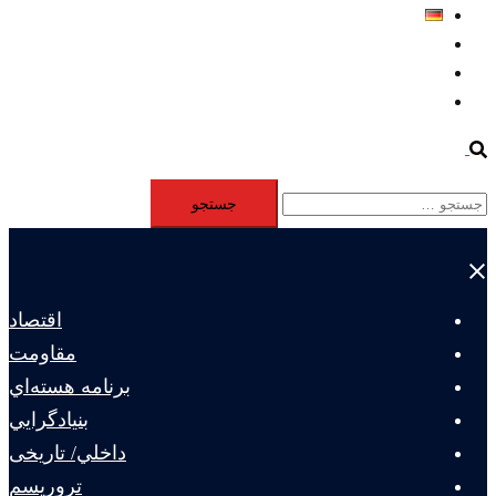
Deutsch
Aktivität
Mitglieder
#12877 (بدون عنوان)
Search
جستجو
برای:
Close
menu
اقتصاد
مقاومت
برنامه هسته‌اي
بنيادگرايي
داخلي/ تاریخی
تروريسم