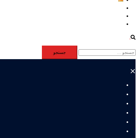
Aktivität
Mitglieder
#12877 (بدون عنوان)
Search
جستجو
برای:
Close
menu