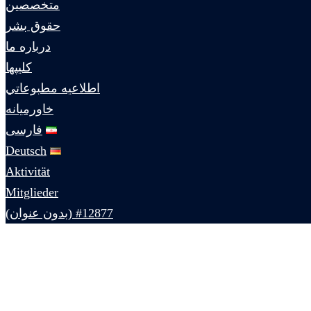
متخصصين
حقوق بشر
درباره ما
كليپها
اطلاعيه مطبوعاتي
خاورميانه
فارسی
Deutsch
Aktivität
Mitglieder
#12877 (بدون عنوان)