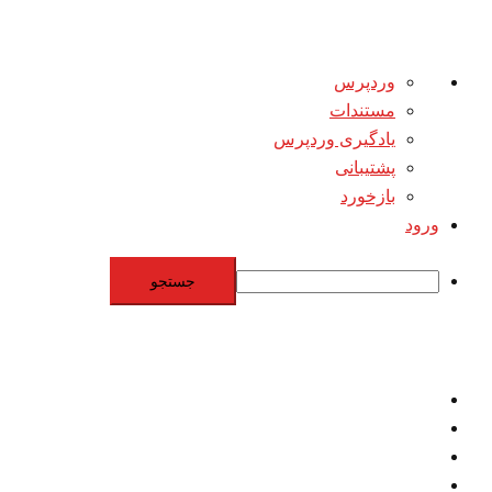
درباره
وردپرس
وردپرس
مستندات
یادگیری وردپرس
پشتیبانی
بازخورد
ورود
جستجو
Skip
to
content
اقتصاد
مقاومت
برنامه هسته‌اي
بنيادگرايي