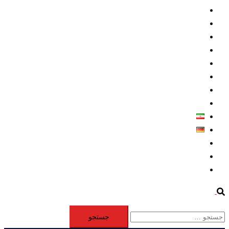
داخلي/ تاریخی
تروريسم
متخصصين
حقوق بشر
درباره ما
كليپها
اطلاعيه مطبوعاتي
خاورميانه
فارسی
Deutsch
Aktivität
Mitglieder
#12877 (بدون عنوان)
Search
جستجو
برای: