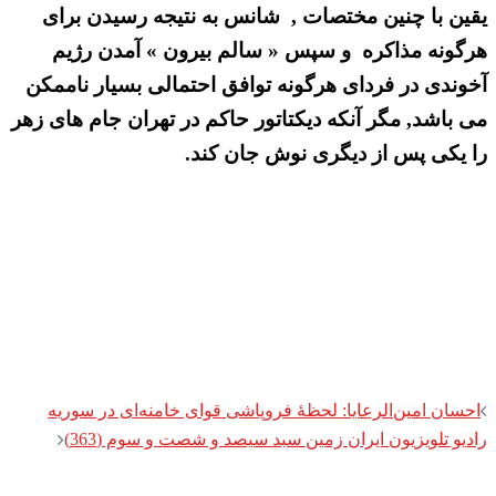
یقین با چنین مختصات , شانس به نتیجه رسیدن برای
هرگونه مذاکره و سپس « سالم بیرون » آمدن رژیم
آخوندی در فردای هرگونه توافق احتمالی بسیار ناممکن
می باشد, مگر آنکه دیکتاتور حاکم در تهران جام های زهر
را یکی پس از دیگری نوش جان کند.
Post
احسان امین‌الرعایا: لحظهٔ فروپاشی قوای خامنه‌ای در سوریه
navigation
رادیو تلویزیون ایران زمین سبد سیصد و شصت و سوم (363)