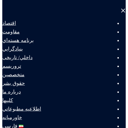
Close
menu
اقتصاد
مقاومت
برنامه هسته‌اي
بنيادگرايي
داخلي/ تاریخی
تروريسم
متخصصين
حقوق بشر
درباره ما
كليپها
اطلاعيه مطبوعاتي
خاورميانه
فارسی