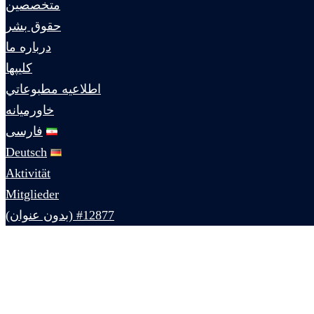
متخصصين
حقوق بشر
درباره ما
كليپها
اطلاعيه مطبوعاتي
خاورميانه
فارسی
Deutsch
Aktivität
Mitglieder
#12877 (بدون عنوان)