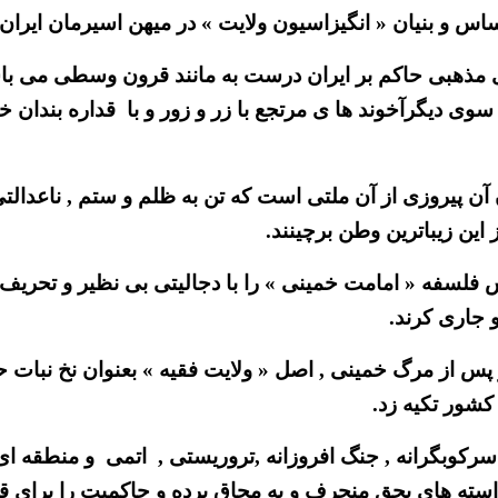
 و بنیان « انگیزاسیون ولایت » در میهن اسیرمان ایران
وری مذهبی حاکم بر ایران درست به مانند قرون وسطی می با
سوی دیگرآخوند ها ی مرتجع با زر و زور و با قداره بندان خ
ایان آن پیروزی از آن ملتی است که تن به ظلم و ستم , ناعدا
 این زیباترین وطن برچینند.
فلسفه « امامت خمینی » را با دجالیتی بی نظیر و تحریف
و جاری کرند.
پس از مرگ خمینی , اصل « ولایت فقیه » بعنوان نخ نبات 
شور تکیه زد.
رکوبگرانه , جنگ افروزانه ,تروریستی , اتمی و منطقه ای 
خواسته های بحق منحرف و به محاق برده و حاکمیت را برای قر