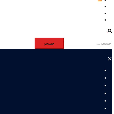
Aktivität
Mitglieder
#12877 (بدون عنوان)
Search
جستجو
برای:
Close
menu