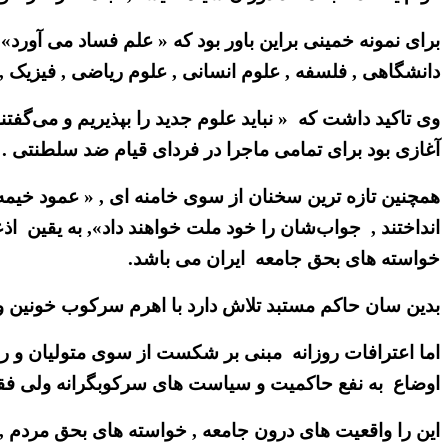
برای نمونه خمینی براین باور بود که « علم فساد می آورد
دانشگاهی , فلسفه , علوم انسانی , علوم ریاضی , فیزیک ,
وی تاکید داشت که « نباید علوم جدید را بپذیریم و می‌گفتند 
آغازی بود برای تمامی ماجرا در فردای قیام ضد سلطنتی .
همچنین تازه ترین سخنان از سوی خامنه ای , « عمود خیمه و
انداختند , جواب‌شان را خود ملت خواهند داد», به یقین 
خواسته های بحق جامعه ایران می باشد.
بدین سان حاکم مستبد تلاش دارد با اهرم سرکوب خونین و ه
اما اعترافات روزانه مبنی بر شکست از سوی متولیان و 
اوضاع به نفع حاکمیت و سیاست های سرکوبگرانه ولی فقیه 
این را واقعیت های درون جامعه , خواسته های بحق مردم ,