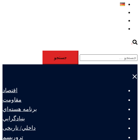
Deutsch
Aktivität
Mitglieder
#12877 (بدون عنوان)
Search
جستجو
برای:
Close
menu
اقتصاد
مقاومت
برنامه هسته‌اي
بنيادگرايي
داخلي/ تاریخی
تروريسم