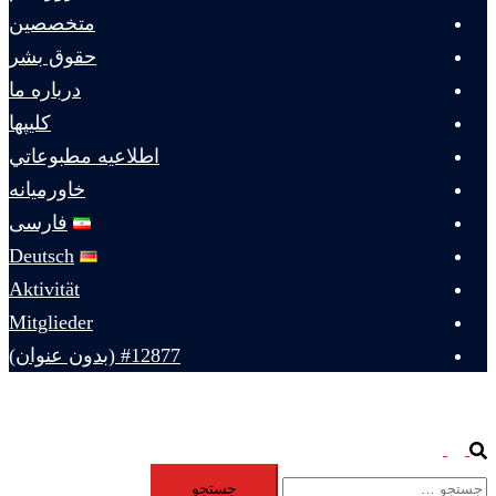
متخصصين
حقوق بشر
درباره ما
كليپها
اطلاعيه مطبوعاتي
خاورميانه
فارسی
Deutsch
Aktivität
Mitglieder
#12877 (بدون عنوان)
Toggle
Search
جستجو
menu