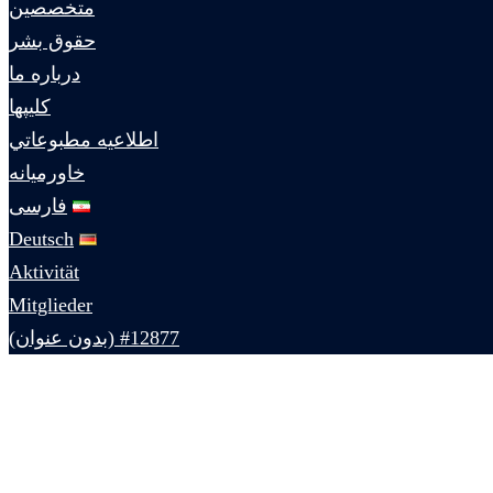
متخصصين
حقوق بشر
درباره ما
كليپها
اطلاعيه مطبوعاتي
خاورميانه
فارسی
Deutsch
Aktivität
Mitglieder
#12877 (بدون عنوان)