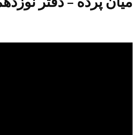
میان پرده – دفتر نوزده