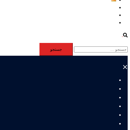
Aktivität
Mitglieder
#12877 (بدون عنوان)
Search
جستجو
برای:
Close
menu