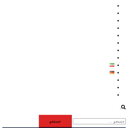
داخلي/ تاریخی
تروريسم
متخصصين
حقوق بشر
درباره ما
كليپها
اطلاعيه مطبوعاتي
خاورميانه
فارسی
Deutsch
Aktivität
Mitglieder
#12877 (بدون عنوان)
Search
جستجو
برای: