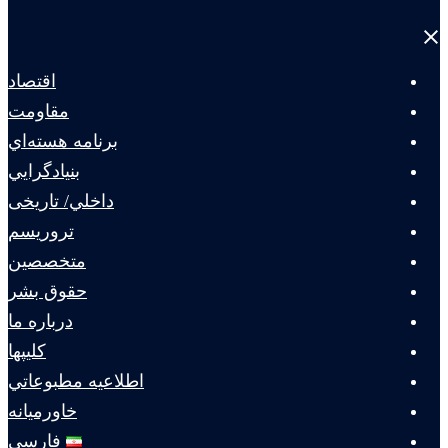
Close
menu
اقتصاد
مقاومت
برنامه هسته‌اي
بنيادگرايي
داخلي/ تاریخی
تروريسم
متخصصين
حقوق بشر
درباره ما
كليپها
اطلاعيه مطبوعاتي
خاورميانه
فارسی