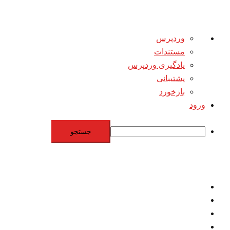
درباره
وردپرس
وردپرس
مستندات
یادگیری وردپرس
پشتیبانی
بازخورد
ورود
جستجو
Skip
to
content
اقتصاد
مقاومت
برنامه هسته‌اي
بنيادگرايي