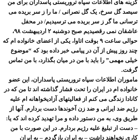
گزینه های اطلاعات سپاه تروریستی پاسداران برای من
سیصد گل سرخ، یک گل نصرانی / ما را ز سر بریده می
ترسانی ما گر ز سر بریده می ترسیدیم/ در محفل
عاشقان نمی رقصیدیم صبح دوشنبه ۲ اردیبهشت ۹۸،
حوالی ساعت ۹ بوقت اتاوا، یکی از اعضای خانواده ام که
چند روز پیش از آن در پیامی خبر داده بود که “موضوع
خیلی مهمی” را باید با من در میان بگذارد، با من تماس
گرفت.
ماموران اطلاعات سپاه تروریستی پاسداران، این عضو
خانواده ام در ایران را تحت فشار گذاشته اند تا من که در
کانادا زندگی می کنم از فعالیتهای آزادیخواهانه ام علیه
رژیم ضد ایرانی و ضد زن آخوندها دست بردارم. آنها از
طریق وی، به من دستور داده و مرا تهدید کرده اند که یا:
– دست از تبلیغ علیه رژیم بردارم. در این صورت با من
کاری نخواهند داشت – به ایران بازگردم – به ایران