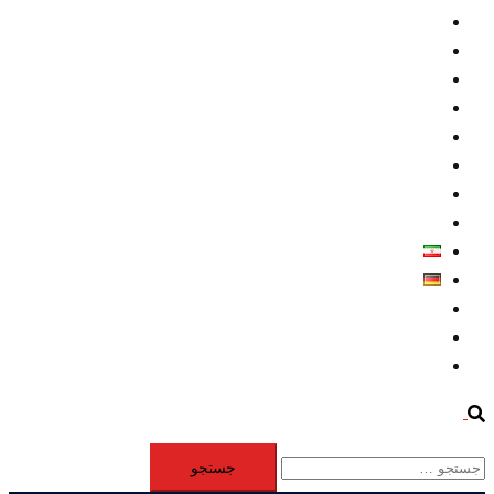
داخلي/ تاریخی
تروريسم
متخصصين
حقوق بشر
درباره ما
كليپها
اطلاعيه مطبوعاتي
خاورميانه
فارسی
Deutsch
Aktivität
Mitglieder
#12877 (بدون عنوان)
Search
جستجو
برای: