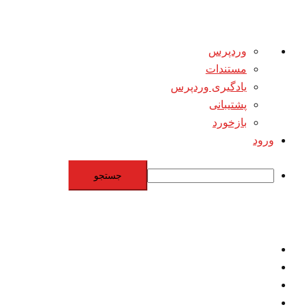
درباره
وردپرس
وردپرس
مستندات
یادگیری وردپرس
پشتیبانی
بازخورد
ورود
جستجو
Skip
to
content
اقتصاد
مقاومت
برنامه هسته‌اي
بنيادگرايي