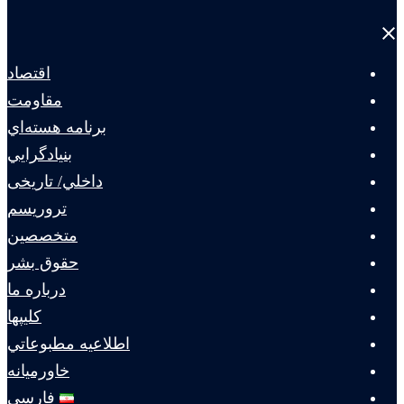
Close
menu
اقتصاد
مقاومت
برنامه هسته‌اي
بنيادگرايي
داخلي/ تاریخی
تروريسم
متخصصين
حقوق بشر
درباره ما
كليپها
اطلاعيه مطبوعاتي
خاورميانه
فارسی