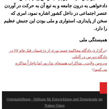
دادخواهی به درون جامعه و به تبع آن به حرکت در آوردن
عنصر اجتماعی در داخل کشور اشاره نمود، امری که
سخن از پایداری، استواری و ملی بودن این جنبش عظیم
را دارد.
همبستگی ملی
Post
برگزاری دادگاه محاکمه حمید نوری از دژخیمان قتل‌عام ۶۷ در
navigation
دادگاه دورس در آلبانی
ویروس ولایت ـ مذاکرات هسته‌ای نداریم، اما ناچاراٌ مذاکره
می‌کنیم!
Orientalstiftung - Stiftung für Entwicklung und Demokratie im
Nahen Osten