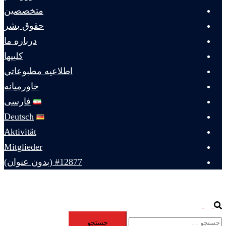
متخصصين
حقوق بشر
درباره ما
كليپها
اطلاعيه مطبوعاتي
خاورميانه
فارسی
Deutsch
Aktivität
Mitglieder
#12877 (بدون عنوان)
Toggle
Search
جستجو
menu