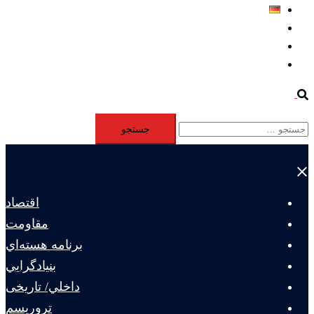
Deutsch
Aktivität
Mitglieder
#12877 (بدون عنوان)
Search
جستجو
برای:
Close
menu
اقتصاد
مقاومت
برنامه هسته‌اي
بنيادگرايي
داخلي/ تاریخی
تروريسم