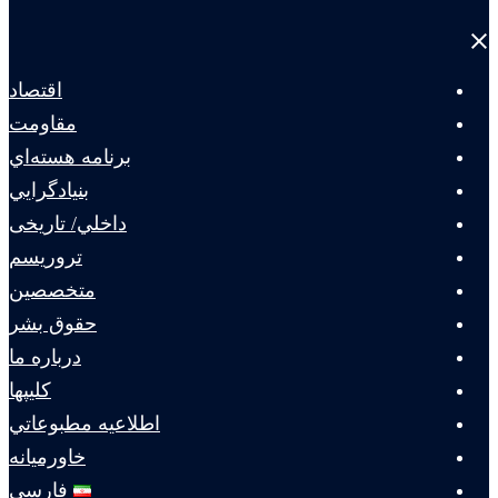
Close
menu
اقتصاد
مقاومت
برنامه هسته‌اي
بنيادگرايي
داخلي/ تاریخی
تروريسم
متخصصين
حقوق بشر
درباره ما
كليپها
اطلاعيه مطبوعاتي
خاورميانه
فارسی