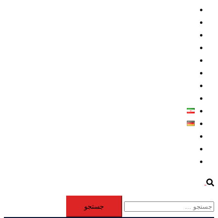
داخلي/ تاریخی
تروريسم
متخصصين
حقوق بشر
درباره ما
كليپها
اطلاعيه مطبوعاتي
خاورميانه
فارسی
Deutsch
Aktivität
Mitglieder
#12877 (بدون عنوان)
Search
جستجو
برای: