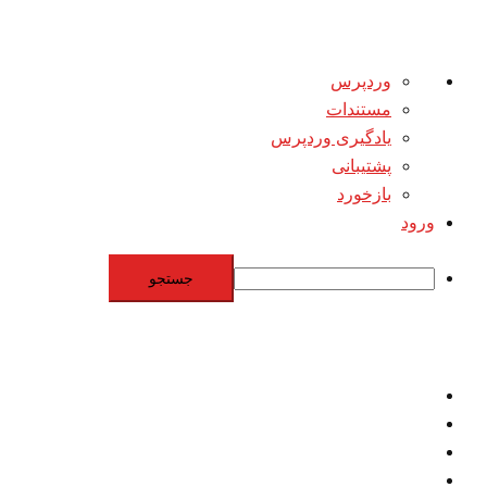
درباره
وردپرس
وردپرس
مستندات
یادگیری وردپرس
پشتیبانی
بازخورد
ورود
جستجو
Skip
to
content
اقتصاد
مقاومت
برنامه هسته‌اي
بنيادگرايي